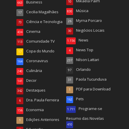
Mikaela Paim
Business
10
663
Música
Cecilia Magalhães
830
17
Myrna Porcaro
Ciência e Tecnologia
26
73
Negócios Locais
Cinema
30
434
News
Comunidade TV
1.156
113
News Top
Copa do Mundo
4
17
Nilson Lattari
Coronavirus
237
164
Orlando
Culinária
97
240
Paola Tucunduva
Decor
31
141
PDF para Download
Destaques
1
342
Pets
Dra. Paula Ferreira
162
6
Programe-se
Economia
1.711
156
Resumo das Novelas
Edições Anteriores
1
410