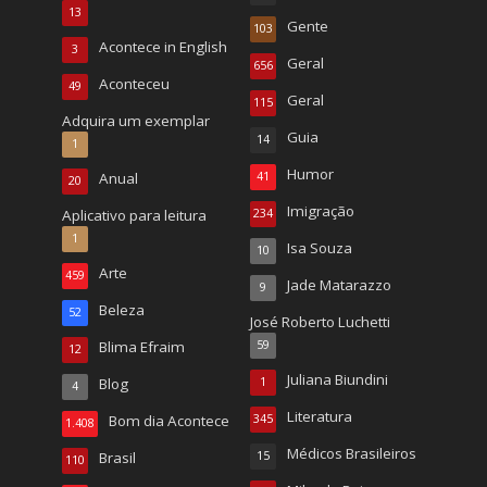
13
Gente
103
Acontece in English
3
Geral
656
Aconteceu
49
Geral
115
Adquira um exemplar
Guia
14
1
Humor
Anual
41
20
Imigração
Aplicativo para leitura
234
1
Isa Souza
10
Arte
459
Jade Matarazzo
9
Beleza
52
José Roberto Luchetti
Blima Efraim
59
12
Juliana Biundini
Blog
1
4
Literatura
Bom dia Acontece
345
1.408
Médicos Brasileiros
Brasil
15
110