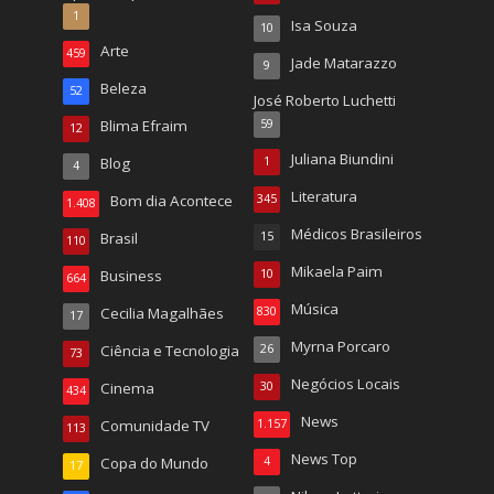
1
Isa Souza
10
Arte
459
Jade Matarazzo
9
Beleza
52
José Roberto Luchetti
Blima Efraim
59
12
Juliana Biundini
Blog
1
4
Literatura
Bom dia Acontece
345
1.408
Médicos Brasileiros
Brasil
15
110
Mikaela Paim
Business
10
664
Música
Cecilia Magalhães
830
17
Myrna Porcaro
Ciência e Tecnologia
26
73
Negócios Locais
Cinema
30
434
News
Comunidade TV
1.157
113
News Top
Copa do Mundo
4
17