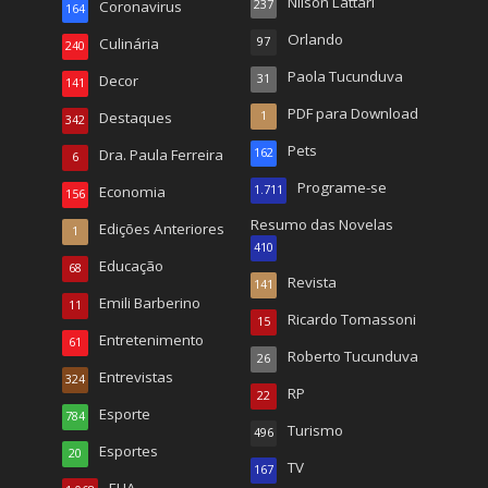
Nilson Lattari
Coronavirus
237
164
Orlando
Culinária
97
240
Paola Tucunduva
Decor
31
141
PDF para Download
Destaques
1
342
Pets
Dra. Paula Ferreira
162
6
Programe-se
Economia
1.711
156
Resumo das Novelas
Edições Anteriores
1
410
Educação
68
Revista
141
Emili Barberino
11
Ricardo Tomassoni
15
Entretenimento
61
Roberto Tucunduva
26
Entrevistas
324
RP
22
Esporte
784
Turismo
496
Esportes
20
TV
167
EUA