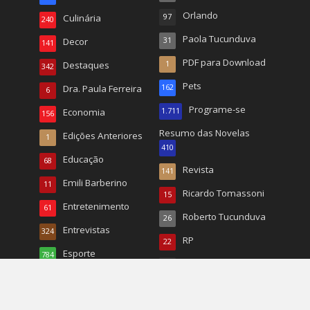
Orlando
Culinária
97
240
Paola Tucunduva
Decor
31
141
PDF para Download
Destaques
1
342
Pets
Dra. Paula Ferreira
162
6
Programe-se
Economia
1.711
156
Resumo das Novelas
Edições Anteriores
1
410
Educação
68
Revista
141
Emili Barberino
11
Ricardo Tomassoni
15
Entretenimento
61
Roberto Tucunduva
26
Entrevistas
324
RP
22
Esporte
784
Turismo
496
Esportes
20
TV
167
EUA
1.068