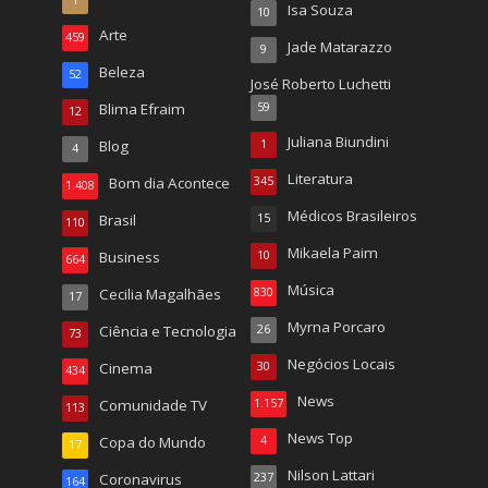
Isa Souza
10
Arte
459
Jade Matarazzo
9
Beleza
52
José Roberto Luchetti
Blima Efraim
59
12
Juliana Biundini
Blog
1
4
Literatura
Bom dia Acontece
345
1.408
Médicos Brasileiros
Brasil
15
110
Mikaela Paim
Business
10
664
Música
Cecilia Magalhães
830
17
Myrna Porcaro
Ciência e Tecnologia
26
73
Negócios Locais
Cinema
30
434
News
Comunidade TV
1.157
113
News Top
Copa do Mundo
4
17
Nilson Lattari
Coronavirus
237
164