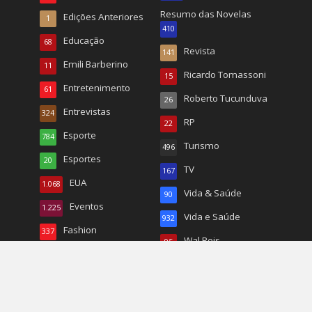
Resumo das Novelas
Edições Anteriores
1
410
Educação
68
Revista
141
Emili Barberino
11
Ricardo Tomassoni
15
Entretenimento
61
Roberto Tucunduva
26
Entrevistas
324
RP
22
Esporte
784
Turismo
496
Esportes
20
TV
167
EUA
1.068
Vida & Saúde
90
Eventos
1.225
Vida e Saúde
932
Fashion
337
Wal Reis
95