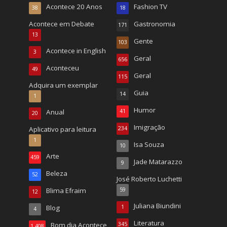
Acontece 20 Anos
Fashion TV
38
18
Acontece em Debate
Gastronomia
171
13
Gente
103
Acontece in English
3
Geral
656
Aconteceu
49
Geral
115
Adquira um exemplar
Guia
14
1
Humor
Anual
41
20
Imigração
Aplicativo para leitura
234
1
Isa Souza
10
Arte
459
Jade Matarazzo
9
Beleza
52
José Roberto Luchetti
Blima Efraim
59
12
Juliana Biundini
Blog
1
4
Literatura
Bom dia Acontece
345
1.408