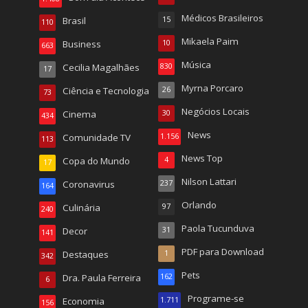
Médicos Brasileiros
Brasil
15
110
Mikaela Paim
Business
10
663
Música
Cecilia Magalhães
830
17
Myrna Porcaro
Ciência e Tecnologia
26
73
Negócios Locais
Cinema
30
434
News
Comunidade TV
1.156
113
News Top
Copa do Mundo
4
17
Nilson Lattari
Coronavirus
237
164
Orlando
Culinária
97
240
Paola Tucunduva
Decor
31
141
PDF para Download
Destaques
1
342
Pets
Dra. Paula Ferreira
162
6
Programe-se
Economia
1.711
156