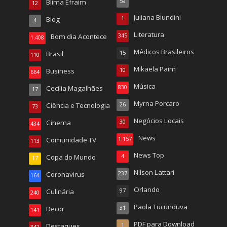
Blima Efraim
59
12
Juliana Biundini
Blog
1
4
Literatura
Bom dia Acontece
345
1.408
Médicos Brasileiros
Brasil
15
110
Mikaela Paim
Business
10
664
Música
Cecilia Magalhães
830
17
Myrna Porcaro
Ciência e Tecnologia
26
73
Negócios Locais
Cinema
30
434
News
Comunidade TV
1.157
113
News Top
Copa do Mundo
4
17
Nilson Lattari
Coronavirus
237
164
Orlando
Culinária
97
240
Paola Tucunduva
Decor
31
141
PDF para Download
Destaques
1
342