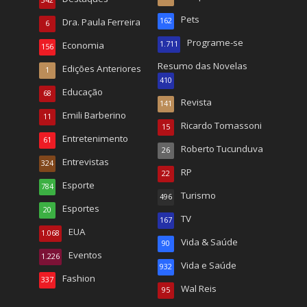
Pets
Dra. Paula Ferreira
162
6
Programe-se
Economia
1.711
156
Resumo das Novelas
Edições Anteriores
1
410
Educação
68
Revista
141
Emili Barberino
11
Ricardo Tomassoni
15
Entretenimento
61
Roberto Tucunduva
26
Entrevistas
324
RP
22
Esporte
784
Turismo
496
Esportes
20
TV
167
EUA
1.068
Vida & Saúde
90
Eventos
1.226
Vida e Saúde
932
Fashion
337
Wal Reis
95