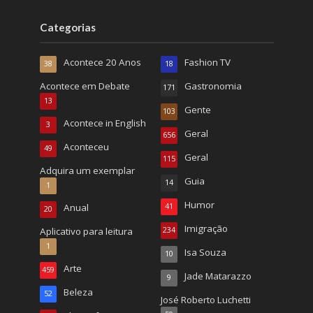
Categorias
Acontece 20 Anos
Fashion TV
38
18
Acontece em Debate
Gastronomia
171
13
Gente
103
Acontece in English
3
Geral
656
Aconteceu
49
Geral
115
Adquira um exemplar
Guia
14
1
Humor
Anual
41
20
Imigração
Aplicativo para leitura
234
1
Isa Souza
10
Arte
459
Jade Matarazzo
9
Beleza
52
José Roberto Luchetti