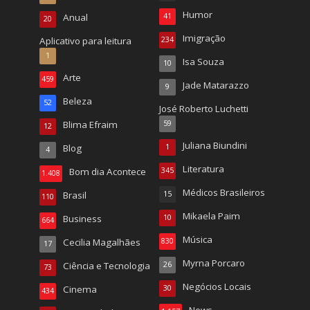
Humor
Anual
41
20
Imigração
Aplicativo para leitura
234
1
Isa Souza
10
Arte
459
Jade Matarazzo
9
Beleza
52
José Roberto Luchetti
Blima Efraim
59
12
Juliana Biundini
Blog
1
4
Literatura
Bom dia Acontece
345
1.408
Médicos Brasileiros
Brasil
15
110
Mikaela Paim
Business
10
664
Música
Cecilia Magalhães
830
17
Myrna Porcaro
Ciência e Tecnologia
26
73
Negócios Locais
Cinema
30
434