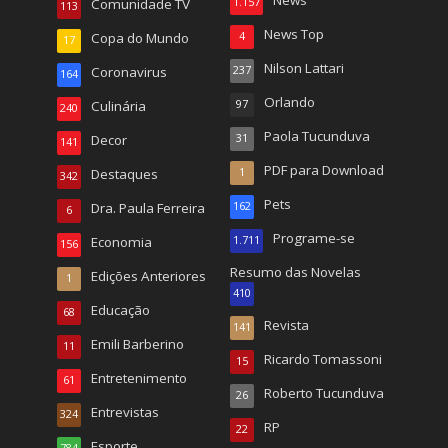
News
Comunidade TV
1.157
113
News Top
Copa do Mundo
4
17
Nilson Lattari
Coronavirus
237
164
Orlando
Culinária
97
240
Paola Tucunduva
Decor
31
141
PDF para Download
Destaques
1
342
Pets
Dra. Paula Ferreira
162
6
Programe-se
Economia
1.711
156
Resumo das Novelas
Edições Anteriores
1
410
Educação
68
Revista
141
Emili Barberino
11
Ricardo Tomassoni
15
Entretenimento
61
Roberto Tucunduva
26
Entrevistas
324
RP
22
Esporte