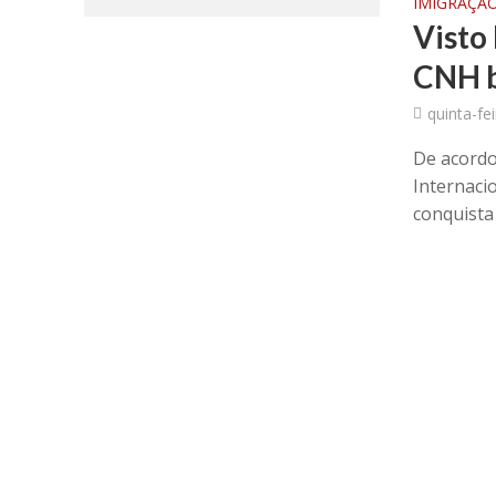
IMIGRAÇÃ
Visto 
CNH b
quinta-fe
De acordo
Internaci
conquista 