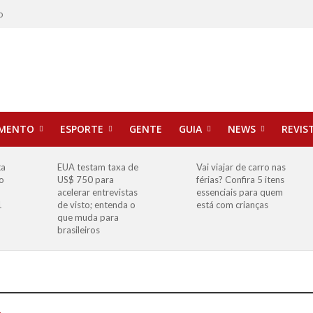
o
IMENTO
ESPORTE
GENTE
GUIA
NEWS
REVIS
ta
EUA testam taxa de
Vai viajar de carro nas
o
US$ 750 para
férias? Confira 5 itens
o
acelerar entrevistas
essenciais para quem
1
de visto; entenda o
está com crianças
que muda para
brasileiros