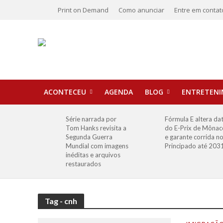
Print on Demand
Como anunciar
Entre em contat
ACONTECEU
AGENDA
BLOG
ENTRETEN
Série narrada por
Fórmula E altera da
Tom Hanks revisita a
do E-Prix de Mônac
Segunda Guerra
e garante corrida n
Mundial com imagens
Principado até 203
inéditas e arquivos
restaurados
Tag - cnh