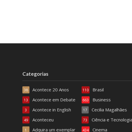
Categorias
Acontece 20 Anos
Brasil
38
110
Acontece em Debate
Business
13
663
Acontece in English
Cecilia Magalhães
3
17
Aconteceu
Ciência e Tecnologi
49
73
Adquira um exemplar
Cinema
1
434