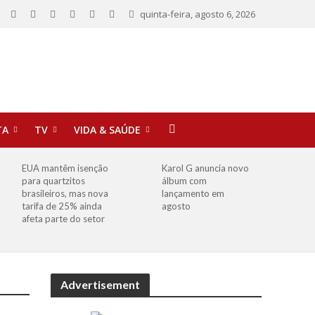
quinta-feira, agosto 6, 2026
TA
TV
VIDA & SAÚDE
EUA mantêm isenção
Karol G anuncia novo
para quartzitos
álbum com
brasileiros, mas nova
lançamento em
tarifa de 25% ainda
agosto
afeta parte do setor
Advertisement