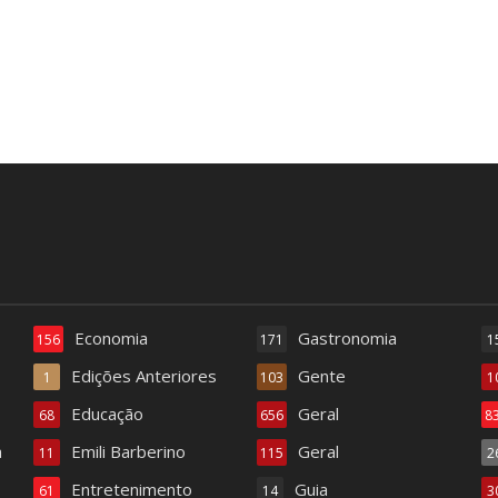
Economia
Gastronomia
156
171
1
Edições Anteriores
Gente
1
103
1
Educação
Geral
68
656
8
a
Emili Barberino
Geral
11
115
2
Entretenimento
Guia
61
14
3