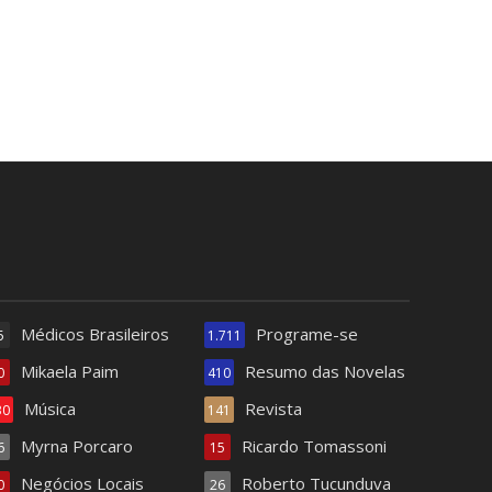
Médicos Brasileiros
Programe-se
5
1.711
Mikaela Paim
Resumo das Novelas
0
410
Música
Revista
30
141
Myrna Porcaro
Ricardo Tomassoni
6
15
Negócios Locais
Roberto Tucunduva
0
26