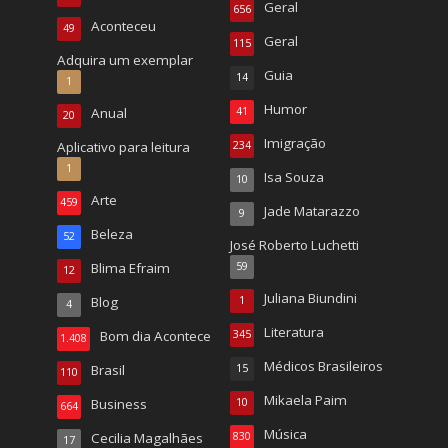
Geral
656
Aconteceu
49
Geral
115
Adquira um exemplar
Guia
14
1
Humor
Anual
41
20
Imigração
Aplicativo para leitura
234
1
Isa Souza
10
Arte
459
Jade Matarazzo
9
Beleza
52
José Roberto Luchetti
Blima Efraim
59
12
Juliana Biundini
Blog
1
4
Literatura
Bom dia Acontece
345
1.408
Médicos Brasileiros
Brasil
15
110
Mikaela Paim
Business
10
664
Música
Cecilia Magalhães
830
17