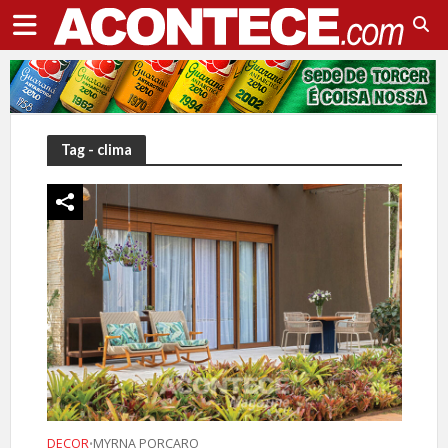
Tag - clima
DECOR
MYRNA PORCARO
•