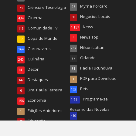
Myrna Porcaro
Ciência e Tecnologia
26
73
Negócios Locais
Cinema
30
434
News
Comunidade TV
1.157
113
News Top
Copa do Mundo
4
17
Nilson Lattari
Coronavirus
237
164
Orlando
Culinária
97
240
Paola Tucunduva
Decor
31
141
PDF para Download
Destaques
1
342
Pets
Dra. Paula Ferreira
162
6
Programe-se
Economia
1.711
156
Resumo das Novelas
Edições Anteriores
1
410
Educação
68
Revista
141
Emili Barberino
11
Ricardo Tomassoni