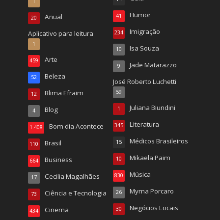
1
Humor
Anual
41
20
Imigração
Aplicativo para leitura
234
1
Isa Souza
10
Arte
459
Jade Matarazzo
9
Beleza
52
José Roberto Luchetti
Blima Efraim
59
12
Juliana Biundini
Blog
1
4
Literatura
Bom dia Acontece
345
1.408
Médicos Brasileiros
Brasil
15
110
Mikaela Paim
Business
10
664
Música
Cecilia Magalhães
830
17
Myrna Porcaro
Ciência e Tecnologia
26
73
Negócios Locais
Cinema
30
434