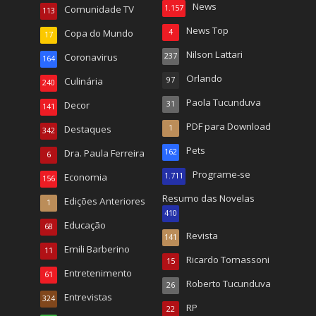
News
Comunidade TV
1.157
113
News Top
Copa do Mundo
4
17
Nilson Lattari
Coronavirus
237
164
Orlando
Culinária
97
240
Paola Tucunduva
Decor
31
141
PDF para Download
Destaques
1
342
Pets
Dra. Paula Ferreira
162
6
Programe-se
Economia
1.711
156
Resumo das Novelas
Edições Anteriores
1
410
Educação
68
Revista
141
Emili Barberino
11
Ricardo Tomassoni
15
Entretenimento
61
Roberto Tucunduva
26
Entrevistas
324
RP
22