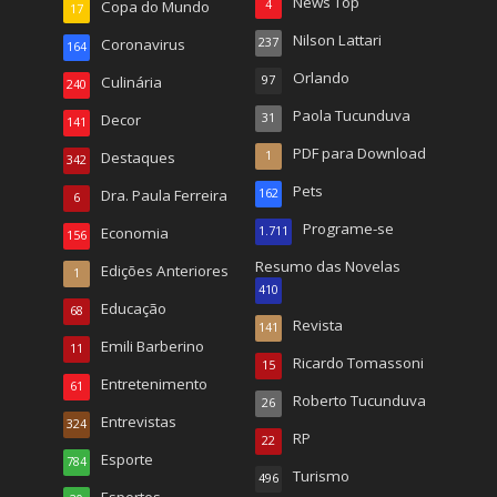
News Top
Copa do Mundo
4
17
Nilson Lattari
Coronavirus
237
164
Orlando
Culinária
97
240
Paola Tucunduva
Decor
31
141
PDF para Download
Destaques
1
342
Pets
Dra. Paula Ferreira
162
6
Programe-se
Economia
1.711
156
Resumo das Novelas
Edições Anteriores
1
410
Educação
68
Revista
141
Emili Barberino
11
Ricardo Tomassoni
15
Entretenimento
61
Roberto Tucunduva
26
Entrevistas
324
RP
22
Esporte
784
Turismo
496