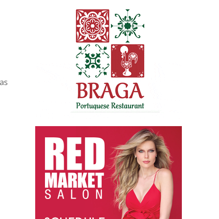
o
ias