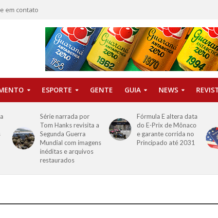
re em contato
IMENTO
ESPORTE
GENTE
GUIA
NEWS
REVIS
ha
Série narrada por
Fórmula E altera data
Tom Hanks revisita a
do E-Prix de Mônaco
s
Segunda Guerra
e garante corrida no
Mundial com imagens
Principado até 2031
inéditas e arquivos
restaurados