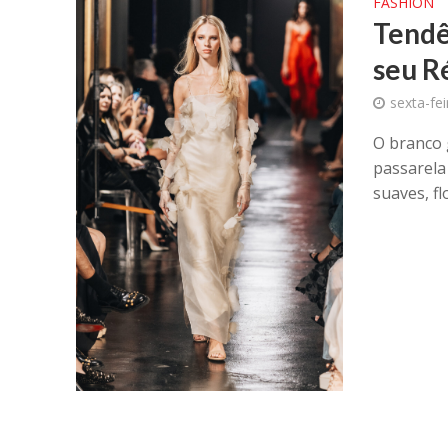
FASHION
Tendê
seu R
sexta-fe
O branco 
passarela
suaves, fl