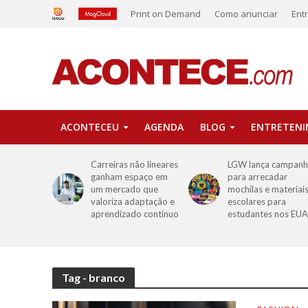
Print on Demand
Como anunciar
Ent
ACONTECEU
AGENDA
BLOG
ENTRETEN
Carreiras não lineares
LGW lança campan
ganham espaço em
para arrecadar
um mercado que
mochilas e materiai
valoriza adaptação e
escolares para
aprendizado contínuo
estudantes nos EUA
Tag - branco