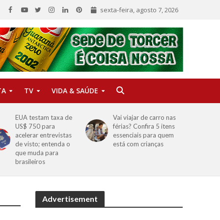
sexta-feira, agosto 7, 2026
TA
TV
VIDA & SAÚDE
EUA testam taxa de
Vai viajar de carro nas
US$ 750 para
férias? Confira 5 itens
acelerar entrevistas
essenciais para quem
de visto; entenda o
está com crianças
que muda para
brasileiros
Advertisement