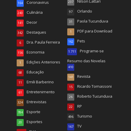
Nilson Lattari
Coronavirus
237
164
Orlando
Culinária
97
240
Paola Tucunduva
Decor
31
141
PDF para Download
Destaques
1
342
Pets
Dra. Paula Ferreira
162
6
Programe-se
Economia
1.711
156
Resumo das Novelas
Edições Anteriores
1
410
Educação
68
Revista
141
Emili Barberino
11
Ricardo Tomassoni
15
Entretenimento
61
Roberto Tucunduva
26
Entrevistas
324
RP
22
Esporte
784
Turismo
496
Esportes
20
TV
167