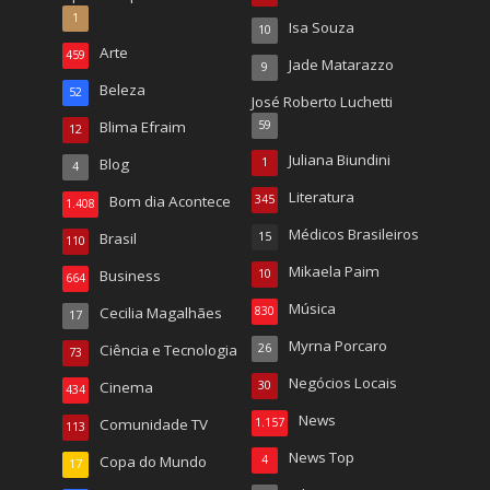
1
Isa Souza
10
Arte
459
Jade Matarazzo
9
Beleza
52
José Roberto Luchetti
Blima Efraim
59
12
Juliana Biundini
Blog
1
4
Literatura
Bom dia Acontece
345
1.408
Médicos Brasileiros
Brasil
15
110
Mikaela Paim
Business
10
664
Música
Cecilia Magalhães
830
17
Myrna Porcaro
Ciência e Tecnologia
26
73
Negócios Locais
Cinema
30
434
News
Comunidade TV
1.157
113
News Top
Copa do Mundo
4
17