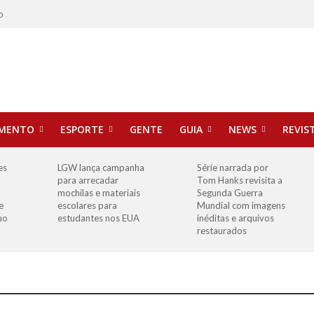
o
IMENTO
ESPORTE
GENTE
GUIA
NEWS
REVIS
es
LGW lança campanha
Série narrada por
para arrecadar
Tom Hanks revisita a
mochilas e materiais
Segunda Guerra
e
escolares para
Mundial com imagens
uo
estudantes nos EUA
inéditas e arquivos
restaurados