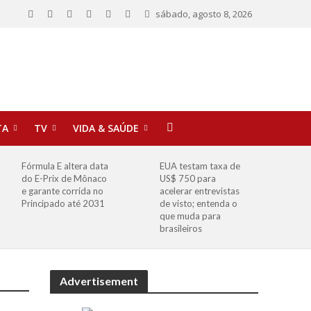
sábado, agosto 8, 2026
TA
TV
VIDA & SAÚDE
Fórmula E altera data
EUA testam taxa de
do E-Prix de Mônaco
US$ 750 para
e garante corrida no
acelerar entrevistas
Principado até 2031
de visto; entenda o
que muda para
brasileiros
Advertisement