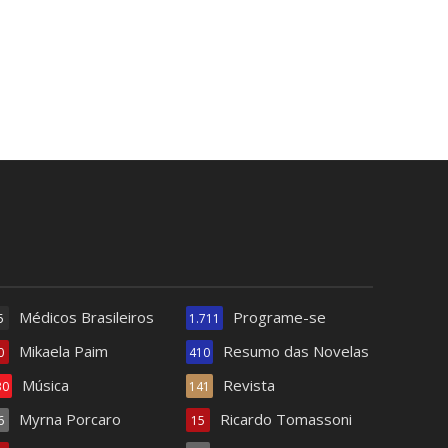
Médicos Brasileiros
Programe-se
5
1.711
Mikaela Paim
Resumo das Novelas
0
410
Música
Revista
30
141
Myrna Porcaro
Ricardo Tomassoni
6
15