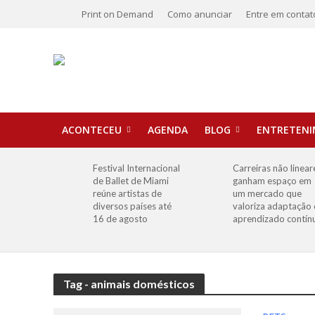
Print on Demand
Como anunciar
Entre em contat
ACONTECEU
AGENDA
BLOG
ENTRETEN
Festival Internacional
Carreiras não linear
de Ballet de Miami
ganham espaço em
reúne artistas de
um mercado que
diversos países até
valoriza adaptação 
16 de agosto
aprendizado contín
Tag - animais domésticos