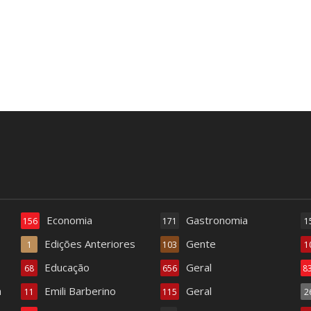
Economia
Gastronomia
156
171
1
Edições Anteriores
Gente
1
103
1
Educação
Geral
68
656
8
a
Emili Barberino
Geral
11
115
2