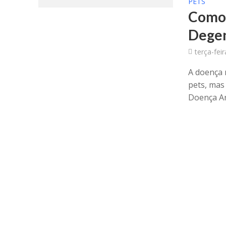
PETS
Como 
Degen
terça-fei
A doença 
pets, mas
Doença Art