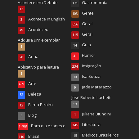
Acontece em Debate
Gastronomia
171
13
Gente
103
Acontece in English
3
Geral
656
Aconteceu
49
Geral
115
Adquira um exemplar
Guia
14
1
Humor
Anual
41
20
Imigração
Aplicativo para leitura
234
1
Isa Souza
10
Arte
459
Jade Matarazzo
9
Beleza
52
José Roberto Luchetti
Blima Efraim
59
12
Juliana Biundini
Blog
1
4
Literatura
Bom dia Acontece
345
1.408
Médicos Brasileiros
Brasil
15
110