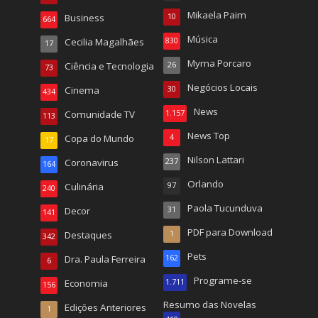
Mikaela Paim
Business
10
664
Música
Cecilia Magalhães
830
17
Myrna Porcaro
Ciência e Tecnologia
26
73
Negócios Locais
Cinema
30
434
News
Comunidade TV
1.157
113
News Top
Copa do Mundo
4
17
Nilson Lattari
Coronavirus
237
164
Orlando
Culinária
97
240
Paola Tucunduva
Decor
31
141
PDF para Download
Destaques
1
342
Pets
Dra. Paula Ferreira
162
6
Programe-se
Economia
1.711
156
Resumo das Novelas
Edições Anteriores
1