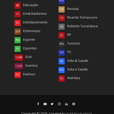
410
Educação
68
Revista
141
Emili Barberino
11
Ricardo Tomassoni
15
Entretenimento
61
Roberto Tucunduva
26
Entrevistas
324
RP
22
Esporte
784
Turismo
496
Esportes
20
TV
167
EUA
1.068
Vida & Saúde
90
Eventos
1.226
Vida e Saúde
932
Fashion
337
Wal Reis
95
Copyright © 2026. Created by
ACM Productions
.