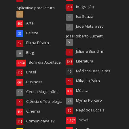
Imigração
Aplicativo para leitura
234
1
Isa Souza
10
Arte
459
Jade Matarazzo
9
Beleza
52
José Roberto Luchetti
Blima Efraim
59
12
Juliana Biundini
Blog
1
4
Literatura
Bom dia Acontece
345
1.408
Médicos Brasileiros
Brasil
15
110
Mikaela Paim
Business
10
664
Música
Cecilia Magalhães
830
17
Myrna Porcaro
Ciência e Tecnologia
26
73
Negócios Locais
Cinema
30
434
News
Comunidade TV
1.157
113