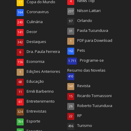
News Top
Copa do Mundo
4
17
Nilson Lattari
Coronavirus
237
164
Orlando
Culinária
97
240
Paola Tucunduva
Decor
31
141
PDF para Download
Destaques
1
342
Pets
Dra. Paula Ferreira
162
6
Programe-se
Economia
1.711
156
Resumo das Novelas
Edições Anteriores
1
410
Educação
68
Revista
141
Emili Barberino
11
Ricardo Tomassoni
15
Entretenimento
61
Roberto Tucunduva
26
Entrevistas
324
RP
22
Esporte
784
Turismo
496