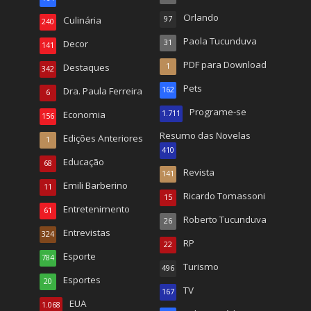
Orlando
Culinária
97
240
Paola Tucunduva
Decor
31
141
PDF para Download
Destaques
1
342
Pets
Dra. Paula Ferreira
162
6
Programe-se
Economia
1.711
156
Resumo das Novelas
Edições Anteriores
1
410
Educação
68
Revista
141
Emili Barberino
11
Ricardo Tomassoni
15
Entretenimento
61
Roberto Tucunduva
26
Entrevistas
324
RP
22
Esporte
784
Turismo
496
Esportes
20
TV
167
EUA
1.068