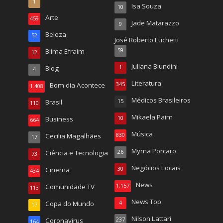
1
Isa Souza
10
Arte
459
Jade Matarazzo
9
Beleza
52
José Roberto Luchetti
Blima Efraim
59
12
Juliana Biundini
Blog
1
4
Literatura
Bom dia Acontece
345
1.408
Médicos Brasileiros
Brasil
15
110
Mikaela Paim
Business
10
664
Música
Cecilia Magalhães
830
17
Myrna Porcaro
Ciência e Tecnologia
26
73
Negócios Locais
Cinema
30
434
News
Comunidade TV
1.157
113
News Top
Copa do Mundo
4
17
Nilson Lattari
Coronavirus
237
164