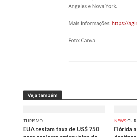
Angeles e Nova York.
Mais informações:
https://ag
Foto: Canva
Veja também
TURISMO
NEWS
•
TUR
EUA testam taxa de US$ 750
Flórida 
para acelerar entrevistas de
destinos