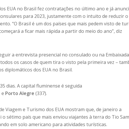
os EUA no Brasil fez contratações no último ano e já anunc
 consulares para 2023, justamente com o intuito de reduzir o
to. “O Brasil é um dos países que mais pedem visto de tu
começará a ficar mais rápida a partir do meio do ano”, diz
guir a entrevista presencial no consulado ou na Embaixada
todos os casos de quem tira o visto pela primeira vez – ta
s diplomáticos dos EUA no Brasil.
 435 dias. A capital fluminense é seguida
) e
Porto Alegre
(337).
 de Viagem e Turismo dos EUA mostram que, de janeiro a
i o sétimo país que mais enviou viajantes à terra do Tio Sa
ndo em solo americano para atividades turísticas.