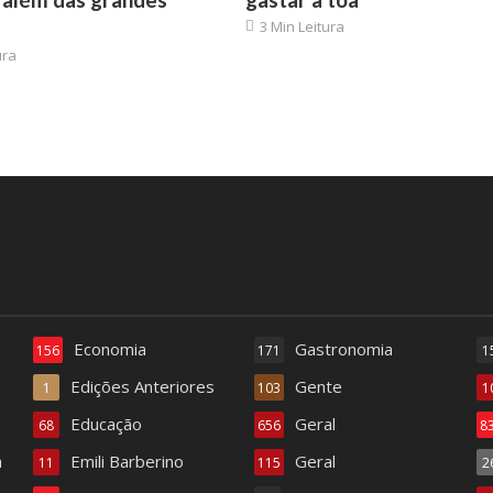
3 Min Leitura
ura
Economia
Gastronomia
156
171
1
Edições Anteriores
Gente
1
103
1
Educação
Geral
68
656
8
a
Emili Barberino
Geral
11
115
2