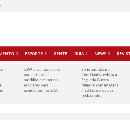
o
IMENTO
ESPORTE
GENTE
GUIA
NEWS
REVIS
es
LGW lança campanha
Série narrada por
para arrecadar
Tom Hanks revisita a
mochilas e materiais
Segunda Guerra
e
escolares para
Mundial com imagens
uo
estudantes nos EUA
inéditas e arquivos
restaurados