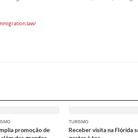
immigration.law/
ISMO
TURISMO
amplia promoção de
Receber visita na Flórida 
 além das grandes
gastar à toa