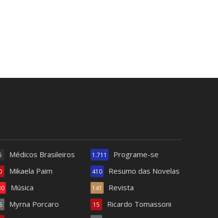
Médicos Brasileiros
Programe-se
5
1.711
Mikaela Paim
Resumo das Novelas
0
410
Música
Revista
30
141
Myrna Porcaro
Ricardo Tomassoni
6
15