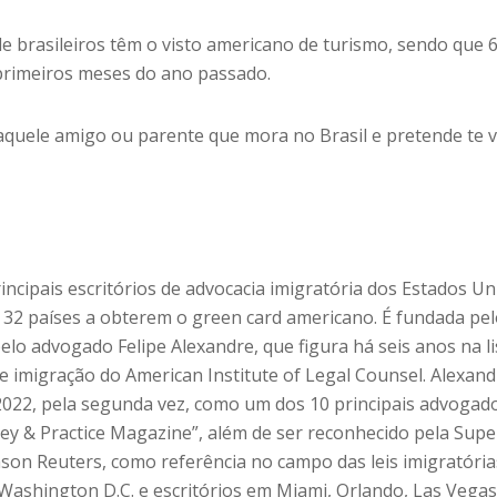
de brasileiros têm o visto americano de turismo, sendo que 
primeiros meses do ano passado.
aquele amigo ou parente que mora no Brasil e pretende te vi
ncipais escritórios de advocacia imigratória dos Estados Un
e 32 países a obterem o green card americano. É fundada pe
lo advogado Felipe Alexandre, que figura há seis anos na li
 imigração do American Institute of Legal Counsel. Alexand
022, pela segunda vez, como um dos 10 principais advogad
ney & Practice Magazine”, além de ser reconhecido pela Supe
on Reuters, como referência no campo das leis imigratória
ashington D.C. e escritórios em Miami, Orlando, Las Vegas