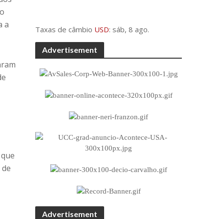
do
a a
Taxas de câmbio
USD
: sáb, 8 ago.
Advertisement
caram
de
, que
 de
Advertisement