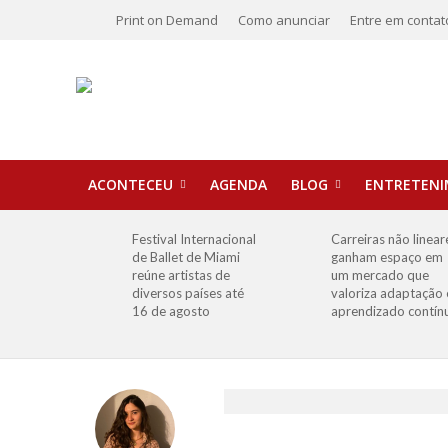
Print on Demand
Como anunciar
Entre em contat
ACONTECEU
AGENDA
BLOG
ENTRETEN
Festival Internacional
Carreiras não linear
de Ballet de Miami
ganham espaço em
reúne artistas de
um mercado que
diversos países até
valoriza adaptação 
16 de agosto
aprendizado contín