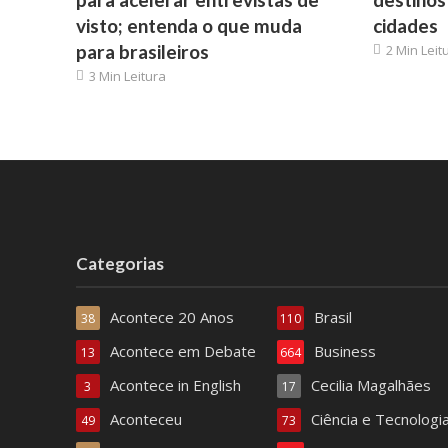
visto; entenda o que muda
cidades
para brasileiros
2 Min Leit
3 Min Leitura
Categorias
Acontece 20 Anos
Brasil
38
110
Acontece em Debate
Business
13
664
Acontece in English
Cecilia Magalhães
3
17
Aconteceu
Ciência e Tecnologi
49
73