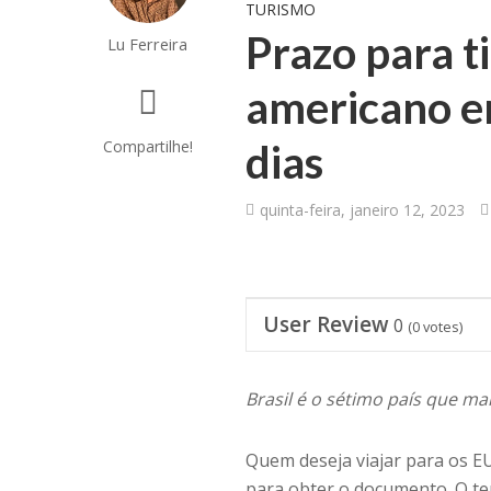
TURISMO
Prazo para t
Lu Ferreira
americano e
Compartilhe!
dias
quinta-feira, janeiro 12, 2023
User Review
0
(
0
votes)
Brasil é o sétimo país que ma
Quem deseja viajar para os EU
para obter o documento. O t