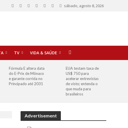
sábado, agosto 8, 2026
TA
TV
VIDA & SAÚDE
Fórmula E altera data
EUA testam taxa de
do E-Prix de Mônaco
US$ 750 para
e garante corrida no
acelerar entrevistas
Principado até 2031
de visto; entenda o
que muda para
brasileiros
Advertisement