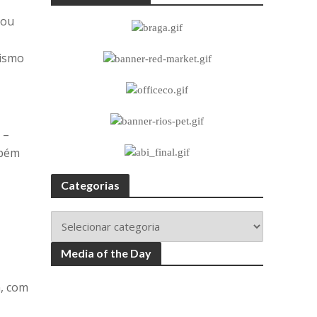
iou
rismo
 –
mbém
Categorias
Media of the Day
m, com