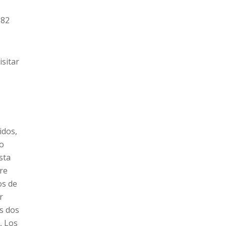
682
sitar
idos,
lo
sta
re
os de
r
s dos
, Los