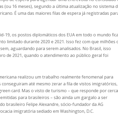
as (ou 16 meses), segundo a última atualização no sistema 
cano. É uma das maiores filas de espera já registradas par
id-19, os postos diplomáticos dos EUA em todo o mundo fi
o limitado durante 2020 e 2021. Isso fez com que milhões 
ssem, aguardando para serem analisados. No Brasil, isso
o de 2021, quando o atendimento ao público geral foi
americana realizou um trabalho realmente fenomenal para
s conseguiram até mesmo zerar a fila de vistos imigratórios
reen card. Mas o visto de turismo – que responde por cerca
emitidas para brasileiros – são ainda um gargalo a ser
o brasileiro Felipe Alexandre, sócio-fundador da AG
vocacia imigratória sediado em Washington, D.C.