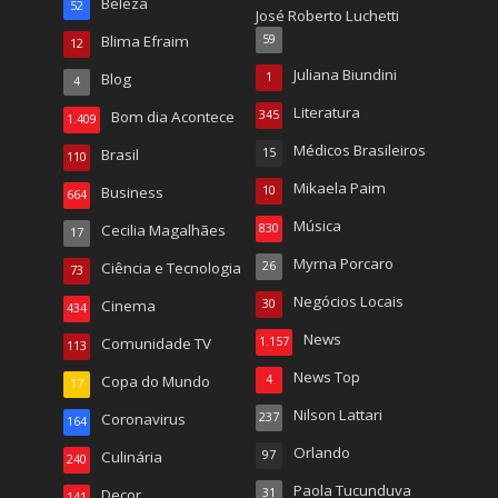
Beleza
52
José Roberto Luchetti
Blima Efraim
59
12
Juliana Biundini
Blog
1
4
Literatura
Bom dia Acontece
345
1.409
Médicos Brasileiros
Brasil
15
110
Mikaela Paim
Business
10
664
Música
Cecilia Magalhães
830
17
Myrna Porcaro
Ciência e Tecnologia
26
73
Negócios Locais
Cinema
30
434
News
Comunidade TV
1.157
113
News Top
Copa do Mundo
4
17
Nilson Lattari
Coronavirus
237
164
Orlando
Culinária
97
240
Paola Tucunduva
Decor
31
141