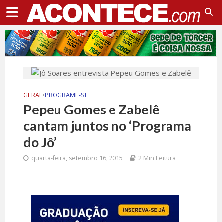
GERAL
•
PROGRAME-SE
Pepeu Gomes e Zabelê
cantam juntos no ‘Programa
do Jô’
quarta-feira, setembro 16, 2015
2 Min Leitura