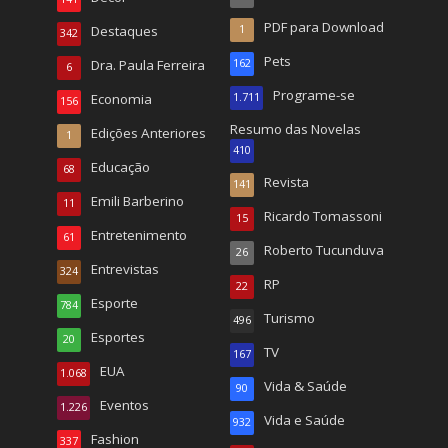
PDF para Download
Destaques
1
342
Pets
Dra. Paula Ferreira
162
6
Programe-se
Economia
1.711
156
Resumo das Novelas
Edições Anteriores
1
410
Educação
68
Revista
141
Emili Barberino
11
Ricardo Tomassoni
15
Entretenimento
61
Roberto Tucunduva
26
Entrevistas
324
RP
22
Esporte
784
Turismo
496
Esportes
20
TV
167
EUA
1.068
Vida & Saúde
90
Eventos
1.226
Vida e Saúde
932
Fashion
337