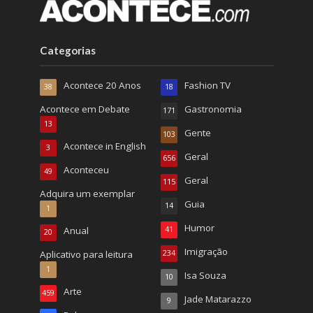
Categorias
Acontece 20 Anos
Fashion TV
38
18
Acontece em Debate
Gastronomia
171
13
Gente
103
Acontece in English
3
Geral
656
Aconteceu
49
Geral
115
Adquira um exemplar
Guia
14
1
Humor
Anual
41
20
Imigração
Aplicativo para leitura
234
1
Isa Souza
10
Arte
459
Jade Matarazzo
9