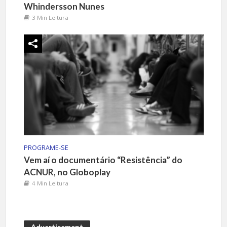
Whindersson Nunes
3 Min Leitura
PROGRAME-SE
Vem aí o documentário “Resistência” do
ACNUR, no Globoplay
4 Min Leitura