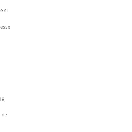
 si.
 esse
18,
m de