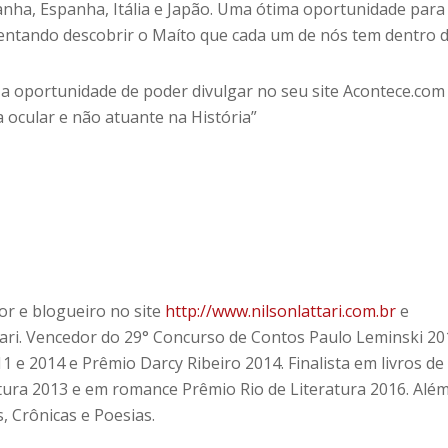
anha, Espanha, Itália e Japão. Uma ótima oportunidade para
entando descobrir o Maíto que cada um de nós tem dentro de
a oportunidade de poder divulgar no seu site Acontece.com
ocular e não atuante na História”
tor e blogueiro no site
http://www.nilsonlattari.com.br
e
ari. Vencedor do 29° Concurso de Contos Paulo Leminski 20
1 e 2014 e Prêmio Darcy Ribeiro 2014. Finalista em livros de
tura 2013 e em romance Prêmio Rio de Literatura 2016. Alé
 Crônicas e Poesias.