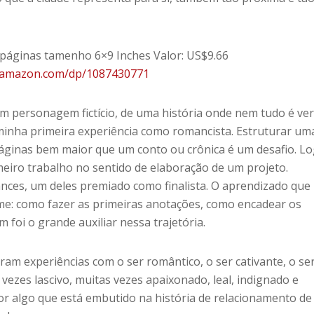
páginas tamenho 6×9 Inches Valor: US$9.66
.amazon.com/dp/1087430771
um personagem fictício, de uma história onde nem tudo é ve
minha primeira experiência como romancista. Estruturar um
ginas bem maior que um conto ou crônica é um desafio. Lo
imeiro trabalho no sentido de elaboração de um projeto.
ances, um deles premiado como finalista. O aprendizado que
e: como fazer as primeiras anotações, como encadear os
foi o grande auxiliar nessa trajetória.
am experiências com o ser romântico, o ser cativante, o se
s vezes lascivo, muitas vezes apaixonado, leal, indignado e
or algo que está embutido na história de relacionamento de