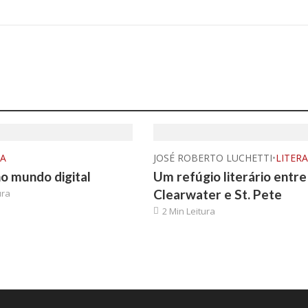
RA
JOSÉ ROBERTO LUCHETTI
•
LITER
no mundo digital
Um refúgio literário entre
Clearwater e St. Pete
ura
2 Min Leitura