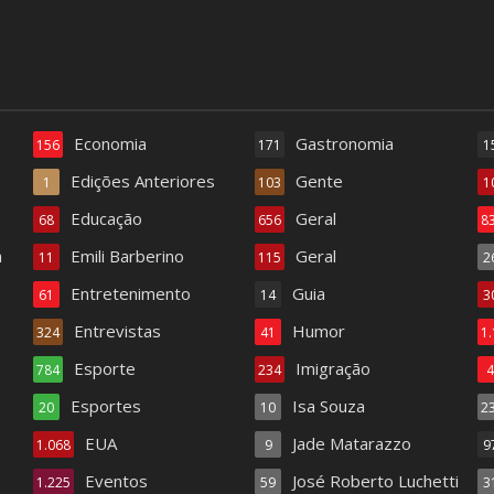
Economia
Gastronomia
156
171
1
Edições Anteriores
Gente
1
103
1
Educação
Geral
68
656
8
a
Emili Barberino
Geral
11
115
2
Entretenimento
Guia
61
14
3
Entrevistas
Humor
324
41
1
Esporte
Imigração
784
234
Esportes
Isa Souza
20
10
2
EUA
Jade Matarazzo
1.068
9
9
Eventos
José Roberto Luchetti
1.225
59
3