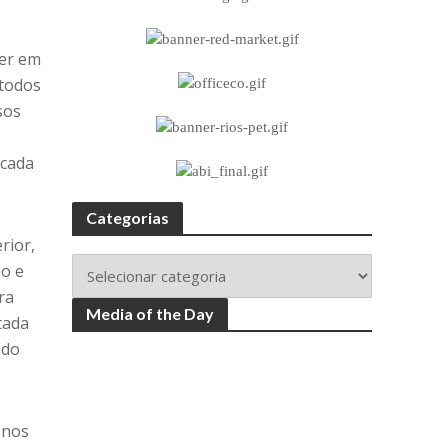
ver em
 todos
sos
 cada
Categorias
rior,
ão e
ra
Media of the Day
tada
 do
 nos