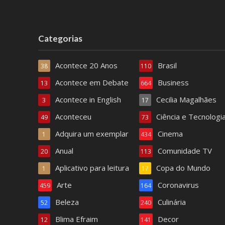
Categorias
Acontece 20 Anos
Brasil
38
110
Acontece em Debate
Business
13
664
Acontece in English
Cecilia Magalhães
3
17
Aconteceu
Ciência e Tecnologi
49
73
Adquira um exemplar
Cinema
1
434
Anual
Comunidade TV
20
113
Aplicativo para leitura
Copa do Mundo
1
17
Arte
Coronavirus
459
164
Beleza
Culinária
52
240
Blima Efraim
Decor
12
141