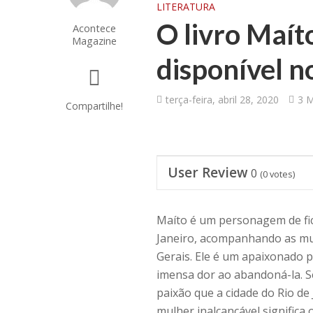
LITERATURA
O livro Maíto
Acontece
Magazine
disponível 
terça-feira, abril 28, 2020
3 M
Compartilhe!
User Review
0
(
0
votes)
Maíto é um personagem de fic
Janeiro, acompanhando as mu
Gerais. Ele é um apaixonado 
imensa dor ao abandoná-la. S
paixão que a cidade do Rio de
mulher inalcançável significa