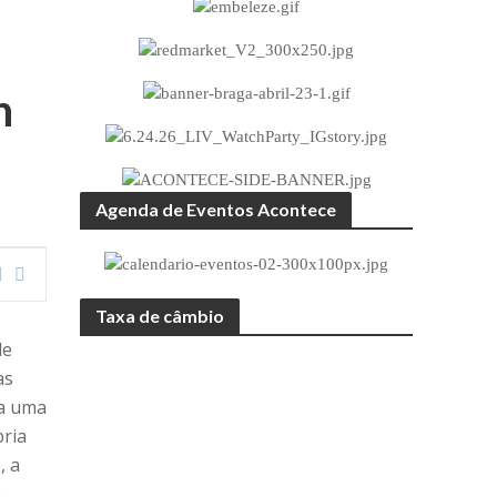
n
Agenda de Eventos Acontece
Taxa de câmbio
de
as
ca uma
pria
, a
o