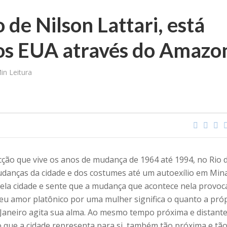
 de Nilson Lattari, está
nos EUA através do Amazo
in Leitura
ção que vive os anos de mudança de 1964 até 1994, no Rio 
danças da cidade e dos costumes até um autoexílio em Min
pela cidade e sente que a mudança que acontece nela provo
eu amor platônico por uma mulher significa o quanto a pró
 Janeiro agita sua alma. Ao mesmo tempo próxima e distante
 o que a cidade representa para si, também tão próxima e tã