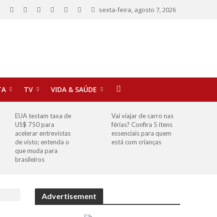
sexta-feira, agosto 7, 2026
TA
TV
VIDA & SAÚDE
EUA testam taxa de
Vai viajar de carro nas
US$ 750 para
férias? Confira 5 itens
acelerar entrevistas
essenciais para quem
de visto; entenda o
está com crianças
que muda para
brasileiros
Advertisement