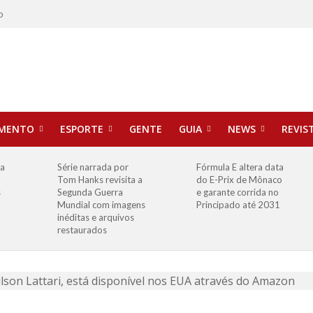
o
IMENTO
ESPORTE
GENTE
GUIA
NEWS
REVIS
ha
Série narrada por
Fórmula E altera data
Tom Hanks revisita a
do E-Prix de Mônaco
s
Segunda Guerra
e garante corrida no
Mundial com imagens
Principado até 2031
inéditas e arquivos
restaurados