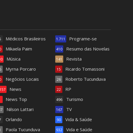
Médicos Brasileiros
Programe-se
5
1.711
Mikaela Paim
Resumo das Novelas
0
410
Música
Revista
30
141
Myrna Porcaro
Ricardo Tomassoni
6
15
Negócios Locais
Roberto Tucunduva
0
26
News
RP
.157
22
News Top
Turismo
4
496
Nilson Lattari
TV
37
167
Orlando
Vida & Saúde
7
90
Paola Tucunduva
Vida e Saúde
1
932