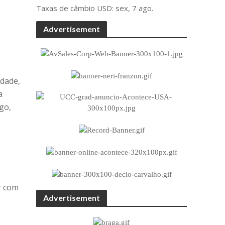
Taxas de câmbio
USD
: sex, 7 ago.
Advertisement
rdade,
a
go,
r com
Advertisement