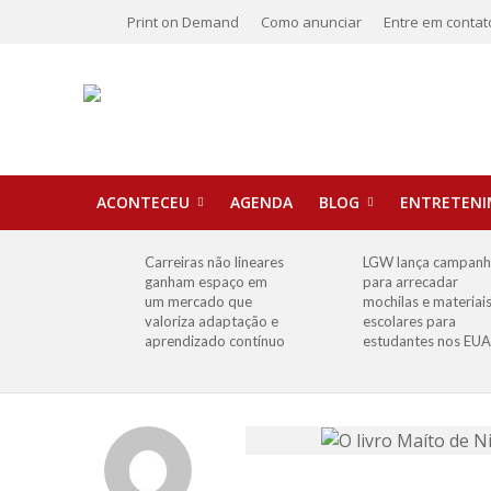
Print on Demand
Como anunciar
Entre em contat
ACONTECEU
AGENDA
BLOG
ENTRETEN
Carreiras não lineares
LGW lança campan
ganham espaço em
para arrecadar
um mercado que
mochilas e materiai
valoriza adaptação e
escolares para
aprendizado contínuo
estudantes nos EUA