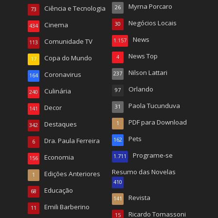
Myrna Porcaro
Ciência e Tecnologia
26
73
Negócios Locais
Cinema
30
434
News
Comunidade TV
1.157
113
News Top
Copa do Mundo
4
17
Nilson Lattari
Coronavirus
237
164
Orlando
Culinária
97
240
Paola Tucunduva
Decor
31
141
PDF para Download
Destaques
1
342
Pets
Dra. Paula Ferreira
162
6
Programe-se
Economia
1.711
156
Resumo das Novelas
Edições Anteriores
1
410
Educação
68
Revista
141
Emili Barberino
11
Ricardo Tomassoni
15