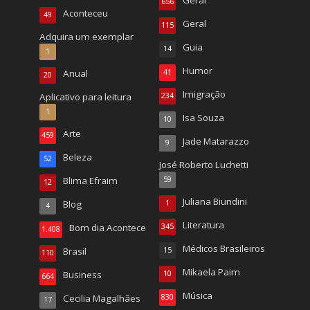
656
Aconteceu
49
Geral
115
Adquira um exemplar
Guia
14
1
Humor
Anual
41
20
Imigração
Aplicativo para leitura
234
1
Isa Souza
10
Arte
459
Jade Matarazzo
9
Beleza
52
José Roberto Luchetti
Blima Efraim
59
12
Juliana Biundini
Blog
1
4
Literatura
Bom dia Acontece
345
1.408
Médicos Brasileiros
Brasil
15
110
Mikaela Paim
Business
10
664
Música
Cecilia Magalhães
830
17