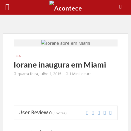
EUA
Iorane inaugura em Miami
quarta-feira, julho 1, 2015
1 Min Leitura
User Review
0
(
0
votes)