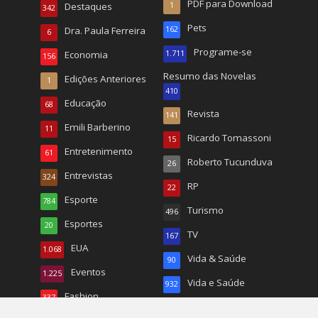
PDF para Download
Destaques
1
342
Pets
Dra. Paula Ferreira
162
6
Programe-se
Economia
1.711
156
Resumo das Novelas
Edições Anteriores
1
410
Educação
68
Revista
141
Emili Barberino
11
Ricardo Tomassoni
15
Entretenimento
61
Roberto Tucunduva
26
Entrevistas
324
RP
22
Esporte
784
Turismo
496
Esportes
20
TV
167
EUA
1.068
Vida & Saúde
90
Eventos
1.225
Vida e Saúde
932
Fashion
337
Wal Reis
95