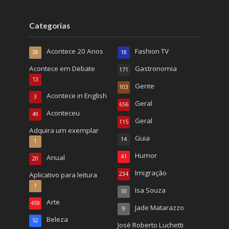
Categorias
Acontece 20 Anos
Fashion TV
38
18
Acontece em Debate
Gastronomia
171
13
Gente
103
Acontece in English
3
Geral
656
Aconteceu
49
Geral
115
Adquira um exemplar
Guia
14
1
Humor
Anual
41
20
Imigração
Aplicativo para leitura
234
1
Isa Souza
10
Arte
459
Jade Matarazzo
9
Beleza
52
José Roberto Luchetti