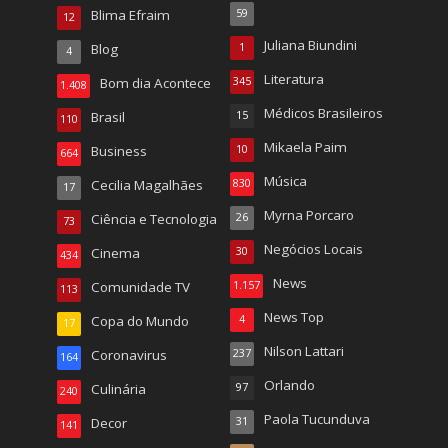
Blima Efraim
59
12
Juliana Biundini
Blog
1
4
Literatura
Bom dia Acontece
345
1.408
Médicos Brasileiros
Brasil
15
110
Mikaela Paim
Business
10
664
Música
Cecilia Magalhães
830
17
Myrna Porcaro
Ciência e Tecnologia
26
73
Negócios Locais
Cinema
30
434
News
Comunidade TV
1.157
113
News Top
Copa do Mundo
4
17
Nilson Lattari
Coronavirus
237
164
Orlando
Culinária
97
240
Paola Tucunduva
Decor
31
141