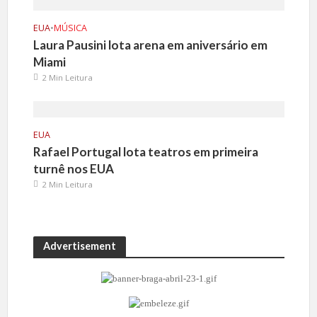
EUA
•
MÚSICA
Laura Pausini lota arena em aniversário em
Miami
2 Min Leitura
EUA
Rafael Portugal lota teatros em primeira
turnê nos EUA
2 Min Leitura
Advertisement