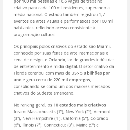
por 100 mil pessoas
e 16,6 vagas de trabalho
criativo para cada 100 mil residentes, superando a
média nacional. O estado também registrou 1,7
eventos de artes visuais e performáticas por 100 mil
habitantes, refletindo acesso consistente à
programação cultural.
Os principais polos criativos do estado são
Miami
,
conhecido por suas feiras de arte internacionais e
cena de design, e
Orlando
, lar de grandes indústrias
de entretenimento e mídia digital. O setor criativo da
Florida contribui com mais de
US$ 5,8 bilhões por
ano
e gera cerca de
220 mil empregos
,
consolidando-se como um dos maiores mercados
criativos do Sudeste americano.
No ranking geral, os
10 estados mais criativos
foram: Massachusetts (1º), New York (2º), Vermont
(3º), New Hampshire (4º), California (5º), Colorado
(6º), Illinois (7º), Connecticut (8º), Maine (9º) e