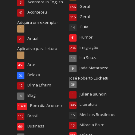
Acontece in English
3
Geral
656
Aconteceu
49
Geral
115
Adquira um exemplar
Guia
14
1
Humor
Anual
41
20
Imigração
Aplicativo para leitura
234
1
Isa Souza
10
Arte
459
Jade Matarazzo
9
Beleza
52
José Roberto Luchetti
Blima Efraim
59
12
Juliana Biundini
Blog
1
4
Literatura
Bom dia Acontece
345
1.408
Médicos Brasileiros
Brasil
15
110
Mikaela Paim
Business
10
664
Música