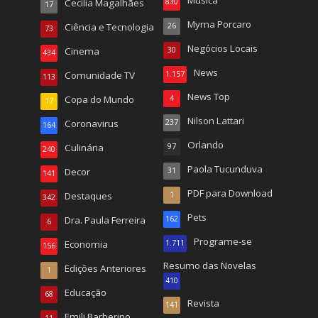
Cecilia Magalhães
830
17
Myrna Porcaro
Ciência e Tecnologia
26
73
Negócios Locais
Cinema
30
434
News
Comunidade TV
1.157
113
News Top
Copa do Mundo
4
17
Nilson Lattari
Coronavirus
237
164
Orlando
Culinária
97
240
Paola Tucunduva
Decor
31
141
PDF para Download
Destaques
1
342
Pets
Dra. Paula Ferreira
162
6
Programe-se
Economia
1.711
156
Resumo das Novelas
Edições Anteriores
1
410
Educação
68
Revista
141
Emili Barberino
11