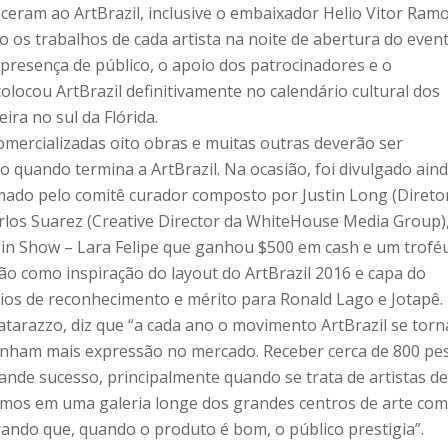
eram ao ArtBrazil, inclusive o embaixador Helio Vitor Ram
o os trabalhos de cada artista na noite de abertura do even
e presença de público, o apoio dos patrocinadores e o
olocou ArtBrazil definitivamente no calendário cultural dos
ira no sul da Flórida.
omercializadas oito obras e muitas outras deverão ser
 quando termina a ArtBrazil. Na ocasião, foi divulgado ain
mado pelo comitê curador composto por Justin Long (Direto
los Suarez (Creative Director da WhiteHouse Media Group)
 in Show – Lara Felipe que ganhou $500 em cash e um troféu
irão como inspiração do layout do ArtBrazil 2016 e capa do
ios de reconhecimento e mérito para Ronald Lago e Jotapê.
tarazzo, diz que “a cada ano o movimento ArtBrazil se torn
ganham mais expressão no mercado. Receber cerca de 800 pe
ande sucesso, principalmente quando se trata de artistas d
tamos em uma galeria longe dos grandes centros de arte co
do que, quando o produto é bom, o público prestigia”.