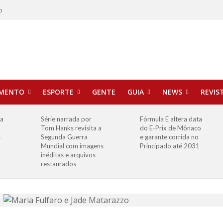
o
IMENTO
ESPORTE
GENTE
GUIA
NEWS
REVIS
ha
Série narrada por
Fórmula E altera data
Tom Hanks revisita a
do E-Prix de Mônaco
s
Segunda Guerra
e garante corrida no
Mundial com imagens
Principado até 2031
inéditas e arquivos
restaurados