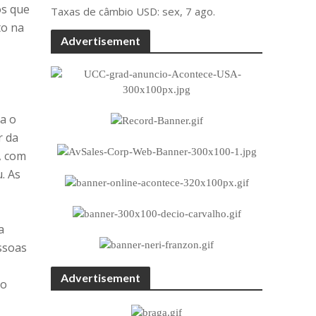
os que
Taxas de câmbio
USD
: sex, 7 ago.
to na
Advertisement
da o
r da
, com
. As
a
ssoas
e
Advertisement
mo