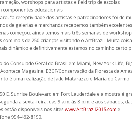
ramação, worshops para artistas e field trip de escolas
m componentes educacionais.
o, “a receptividade dos artistas e patrocinadores foi de m
onos de galerias e marchands recebemos também excelente
penas começou, ainda temos mais três semanas de workshop
ps com mais de 250 crianças visitando o ArtBrazil. Muita cois
 mais dinâmico e definitivamente estamos no caminho certo 
o do Consulado Geral do Brasil em Miami, New York Life, Bi
da Acontece Magazine, EBCF/Conservação da Floresta da Ama
nto é uma realização de Jade Matarazzo e Maria do Carmo
350 E. Sunrise Boulevard em Fort Lauderdale e a mostra é gra
segunda a sexta-feira, das 9 a.m. às 8 p.m. e aos sábados, da
es estão disponíveis nos sites
www.ArtBrazil2015.com
e
efone 954-462-8190.