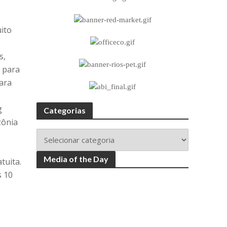
uito
s
s,
a para
para
g
Categorias
zônia
Media of the Day
tuita.
s 10