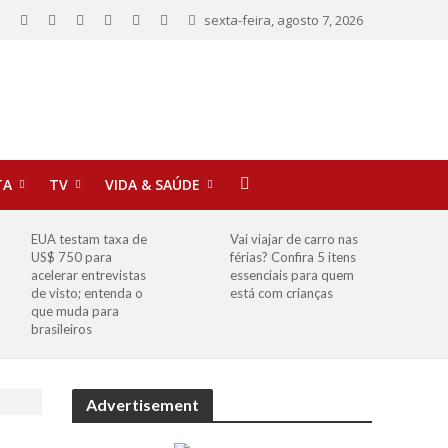
sexta-feira, agosto 7, 2026
TA
TV
VIDA & SAÚDE
EUA testam taxa de
Vai viajar de carro nas
US$ 750 para
férias? Confira 5 itens
acelerar entrevistas
essenciais para quem
de visto; entenda o
está com crianças
que muda para
brasileiros
Advertisement