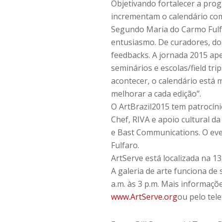
Objetivando fortalecer a prog
incrementam o calendário co
Segundo Maria do Carmo Fulfar
entusiasmo. De curadores, d
feedbacks. A jornada 2015 a
seminários e escolas/field tri
acontecer, o calendário está
melhorar a cada edição”.
O ArtBrazil2015 tem patrocíni
Chef, RIVA e apoio cultural 
e Bast Communications. O eve
Fulfaro.
ArtServe está localizada na 1
A galeria de arte funciona de 
a.m. às 3 p.m. Mais informaçõ
www.ArtServe.org
ou pelo tel