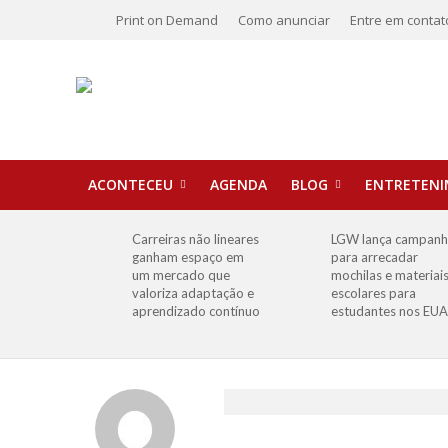
Print on Demand
Como anunciar
Entre em contat
ACONTECEU
AGENDA
BLOG
ENTRETEN
Carreiras não lineares
LGW lança campan
ganham espaço em
para arrecadar
um mercado que
mochilas e materiai
valoriza adaptação e
escolares para
aprendizado contínuo
estudantes nos EUA