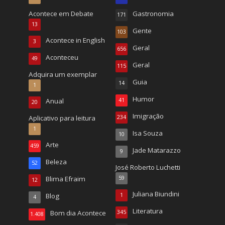
Acontece em Debate
Gastronomia
171
13
Gente
103
Acontece in English
3
Geral
656
Aconteceu
49
Geral
115
Adquira um exemplar
Guia
14
1
Humor
Anual
41
20
Imigração
Aplicativo para leitura
234
1
Isa Souza
10
Arte
459
Jade Matarazzo
9
Beleza
52
José Roberto Luchetti
Blima Efraim
59
12
Juliana Biundini
Blog
1
4
Literatura
Bom dia Acontece
345
1.408