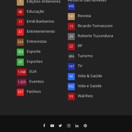
Edições Anteriores
1
410
Educação
68
Revista
141
Emili Barberino
11
Ricardo Tomassoni
15
Entretenimento
61
Roberto Tucunduva
26
Entrevistas
324
RP
22
Esporte
784
Turismo
496
Esportes
20
TV
167
EUA
1.068
Vida & Saúde
90
Eventos
1.225
Vida e Saúde
932
Fashion
337
Wal Reis
95