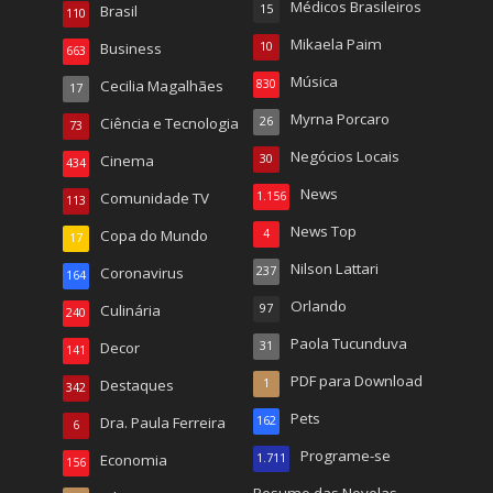
Médicos Brasileiros
Brasil
15
110
Mikaela Paim
Business
10
663
Música
Cecilia Magalhães
830
17
Myrna Porcaro
Ciência e Tecnologia
26
73
Negócios Locais
Cinema
30
434
News
Comunidade TV
1.156
113
News Top
Copa do Mundo
4
17
Nilson Lattari
Coronavirus
237
164
Orlando
Culinária
97
240
Paola Tucunduva
Decor
31
141
PDF para Download
Destaques
1
342
Pets
Dra. Paula Ferreira
162
6
Programe-se
Economia
1.711
156
Resumo das Novelas