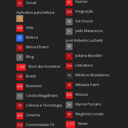
Humor
Anual
41
20
Imigração
Aplicativo para leitura
234
1
Isa Souza
10
Arte
459
Jade Matarazzo
9
Beleza
52
José Roberto Luchetti
Blima Efraim
59
12
Juliana Biundini
Blog
1
4
Literatura
Bom dia Acontece
345
1.408
Médicos Brasileiros
Brasil
15
110
Mikaela Paim
Business
10
664
Música
Cecilia Magalhães
830
17
Myrna Porcaro
Ciência e Tecnologia
26
73
Negócios Locais
Cinema
30
434
News
Comunidade TV
1.157
113