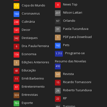
News Top
Copa do Mundo
4
17
Nilson Lattari
Coronavirus
237
164
Orlando
Culinária
97
240
Paola Tucunduva
Decor
31
141
PDF para Download
Destaques
1
342
Pets
Dra. Paula Ferreira
162
6
Programe-se
Economia
1.711
156
Resumo das Novelas
Edições Anteriores
1
410
Educação
68
Revista
141
Emili Barberino
11
Ricardo Tomassoni
15
Entretenimento
61
Roberto Tucunduva
26
Entrevistas
324
RP
22
Esporte
784
Turismo
496