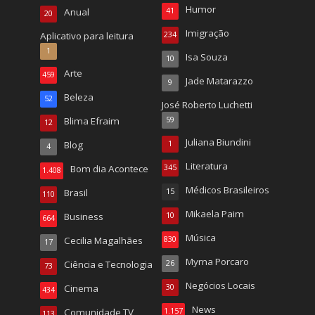
Humor
Anual
41
20
Imigração
Aplicativo para leitura
234
1
Isa Souza
10
Arte
459
Jade Matarazzo
9
Beleza
52
José Roberto Luchetti
Blima Efraim
59
12
Juliana Biundini
Blog
1
4
Literatura
Bom dia Acontece
345
1.408
Médicos Brasileiros
Brasil
15
110
Mikaela Paim
Business
10
664
Música
Cecilia Magalhães
830
17
Myrna Porcaro
Ciência e Tecnologia
26
73
Negócios Locais
Cinema
30
434
News
Comunidade TV
1.157
113