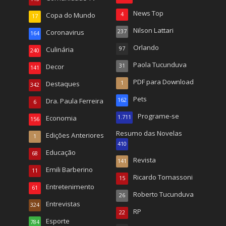
News Top
Copa do Mundo
4
17
Nilson Lattari
Coronavirus
237
164
Orlando
Culinária
97
240
Paola Tucunduva
Decor
31
141
PDF para Download
Destaques
1
342
Pets
Dra. Paula Ferreira
162
6
Programe-se
Economia
1.711
156
Resumo das Novelas
Edições Anteriores
1
410
Educação
68
Revista
141
Emili Barberino
11
Ricardo Tomassoni
15
Entretenimento
61
Roberto Tucunduva
26
Entrevistas
324
RP
22
Esporte
784