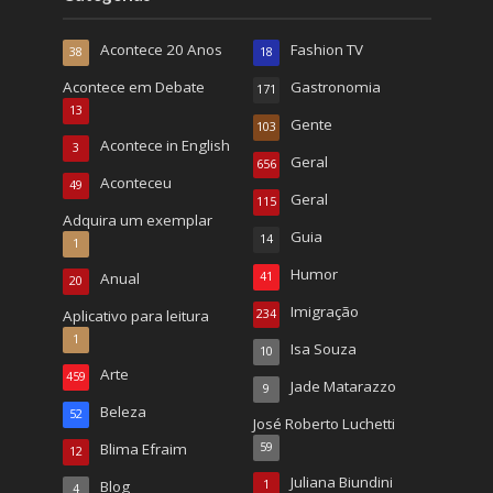
Acontece 20 Anos
Fashion TV
38
18
Acontece em Debate
Gastronomia
171
13
Gente
103
Acontece in English
3
Geral
656
Aconteceu
49
Geral
115
Adquira um exemplar
Guia
14
1
Humor
Anual
41
20
Imigração
Aplicativo para leitura
234
1
Isa Souza
10
Arte
459
Jade Matarazzo
9
Beleza
52
José Roberto Luchetti
Blima Efraim
59
12
Juliana Biundini
Blog
1
4