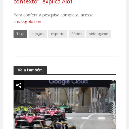
contexto”, explica Alof.
Para conferir a pesquisa completa, acesse:
chicksgold.com
Tags
e-jogos
esporte
flórida
videogame
Veja também