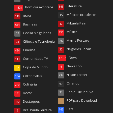
Literatura
Bom dia Acontece
345
1.408
Médicos Brasileiros
Brasil
15
110
Mikaela Paim
Business
10
664
Música
Cecilia Magalhães
830
17
Myrna Porcaro
Ciência e Tecnologia
26
73
Negócios Locais
Cinema
30
434
News
Comunidade TV
1.157
113
News Top
Copa do Mundo
4
17
Nilson Lattari
Coronavirus
237
164
Orlando
Culinária
97
240
Paola Tucunduva
Decor
31
141
PDF para Download
Destaques
1
342
Pets
Dra. Paula Ferreira
162
6