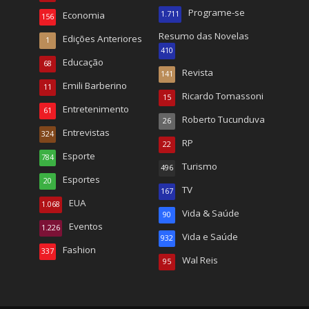
Programe-se
Economia
1.711
156
Resumo das Novelas
Edições Anteriores
1
410
Educação
68
Revista
141
Emili Barberino
11
Ricardo Tomassoni
15
Entretenimento
61
Roberto Tucunduva
26
Entrevistas
324
RP
22
Esporte
784
Turismo
496
Esportes
20
TV
167
EUA
1.068
Vida & Saúde
90
Eventos
1.226
Vida e Saúde
932
Fashion
337
Wal Reis
95