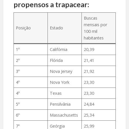
propensos a trapacear:
Buscas
mensais por
Posição
Estado
100 mil
habitantes
1º
Califórnia
20,39
2º
Flórida
21,41
3º
Nova Jersey
21,92
4º
Nova York
23,30
4º
Texas
23,30
5º
Pensilvânia
24,84
6º
Massachusetts
25,34
7º
Geórgia
25,99