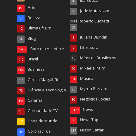
Isa Souza
10
Arte
459
Jade Matarazzo
9
Beleza
52
José Roberto Luchetti
Blima Efraim
59
12
Juliana Biundini
Blog
1
4
Literatura
Bom dia Acontece
345
1.408
Médicos Brasileiros
Brasil
15
110
Mikaela Paim
Business
10
664
Música
Cecilia Magalhães
830
17
Myrna Porcaro
Ciência e Tecnologia
26
73
Negócios Locais
Cinema
30
434
News
Comunidade TV
1.157
113
News Top
Copa do Mundo
4
17
Nilson Lattari
Coronavirus
237
164