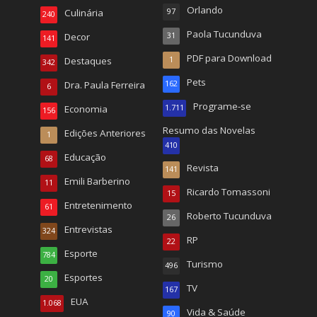
Orlando
Culinária
97
240
Paola Tucunduva
Decor
31
141
PDF para Download
Destaques
1
342
Pets
Dra. Paula Ferreira
162
6
Programe-se
Economia
1.711
156
Resumo das Novelas
Edições Anteriores
1
410
Educação
68
Revista
141
Emili Barberino
11
Ricardo Tomassoni
15
Entretenimento
61
Roberto Tucunduva
26
Entrevistas
324
RP
22
Esporte
784
Turismo
496
Esportes
20
TV
167
EUA
1.068
Vida & Saúde
90