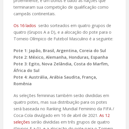
proeminente, e um bônus é dado às nações que
terminaram sua competição de qualificação como
campeãs continentais.
Os 16 lados
serão sorteados em quatro grupos de
quatro (Grupos A a D), e a alocação do pote para o
Torneio Olímpico de Futebol Masculino é a seguinte:
Pote 1: Japão, Brasil, Argentina, Coreia do Sul
Pote 2: México, Alemanha, Honduras, Espanha
Pote 3: Egito, Nova Zelândia, Costa do Marfim,
África do Sul
Pote 4: Austrália, Arábia Saudita, França,
Romênia
As seleções femininas também serão divididas em
quatro potes, mas sua distribuição para os potes
será baseada no Ranking Mundial Feminino da FIFA /
Coca-Cola divulgado em 16 de abril de 2021.
As 12
seleções
serão divididas em três grupos de quatro
(Grupos E a G), e a alocação do pote para o Torneio