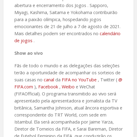
abertura e encerramento dos Jogos . Sapporo,
Miyagi, Kashima, Saitama e Yokohama contribuirão
para a paixão olímpica, hospedando jogos
emocionantes de 21 de julho a 7 de agosto de 2021.
Mais detalhes podem ser encontrados no
calendário
de jogos
.
Show ao vivo
Fãs de todo o mundo e as delegações das seleções
terão a oportunidade de acompanhar os sorteios de
suas casas no
canal
da
FIFA no YouTube
, Twitter (
@
FIFA.com
),
Facebook
,
Weibo
e WeChat
(FIFAOfficial). O programa transmitido ao vivo será
apresentado pela apresentadora e jornalista da TV
britânica, Samantha Johnson, atual âncora esportiva e
correspondente do TRT World, com sede em
Istambul. Ela será acompanhada por Jaime Yarza,
Diretor de Torneios da FIFA, e Sarai Bareman, Diretor
de Futebol Feminino da FIFA, que conduzirão os