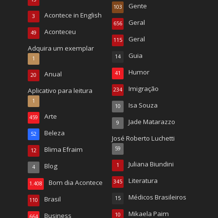
Gente
103
Acontece in English
3
Geral
656
Aconteceu
49
Geral
115
Adquira um exemplar
Guia
14
1
Humor
Anual
41
20
Imigração
Aplicativo para leitura
234
1
Isa Souza
10
Arte
459
Jade Matarazzo
9
Beleza
52
José Roberto Luchetti
Blima Efraim
59
12
Juliana Biundini
Blog
1
4
Literatura
Bom dia Acontece
345
1.408
Médicos Brasileiros
Brasil
15
110
Mikaela Paim
Business
10
664