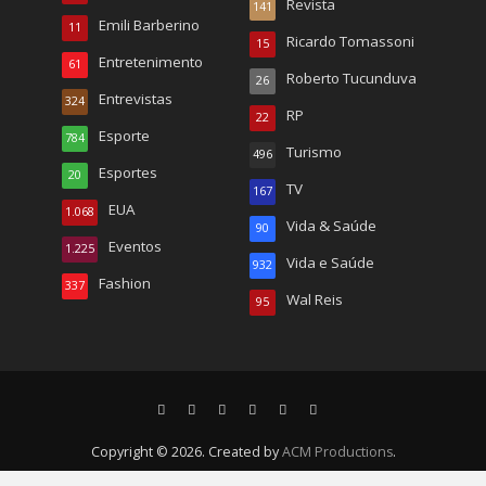
Revista
141
Emili Barberino
11
Ricardo Tomassoni
15
Entretenimento
61
Roberto Tucunduva
26
Entrevistas
324
RP
22
Esporte
784
Turismo
496
Esportes
20
TV
167
EUA
1.068
Vida & Saúde
90
Eventos
1.225
Vida e Saúde
932
Fashion
337
Wal Reis
95
Copyright © 2026. Created by
ACM Productions
.