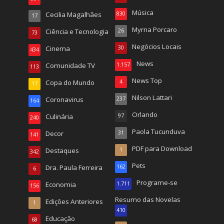
Música
Cecilia Magalhães
830
17
Myrna Porcaro
Ciência e Tecnologia
26
73
Negócios Locais
Cinema
30
434
News
Comunidade TV
1.157
113
News Top
Copa do Mundo
4
17
Nilson Lattari
Coronavirus
237
164
Orlando
Culinária
97
240
Paola Tucunduva
Decor
31
141
PDF para Download
Destaques
1
342
Pets
Dra. Paula Ferreira
162
6
Programe-se
Economia
1.711
156
Resumo das Novelas
Edições Anteriores
1
410
Educação
68