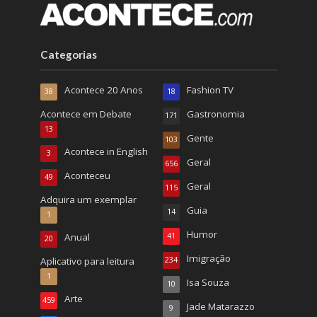
Categorias
Acontece 20 Anos
Fashion TV
38
18
Acontece em Debate
Gastronomia
171
13
Gente
103
Acontece in English
3
Geral
656
Aconteceu
49
Geral
115
Adquira um exemplar
Guia
14
1
Humor
Anual
41
20
Imigração
Aplicativo para leitura
234
1
Isa Souza
10
Arte
459
Jade Matarazzo
9