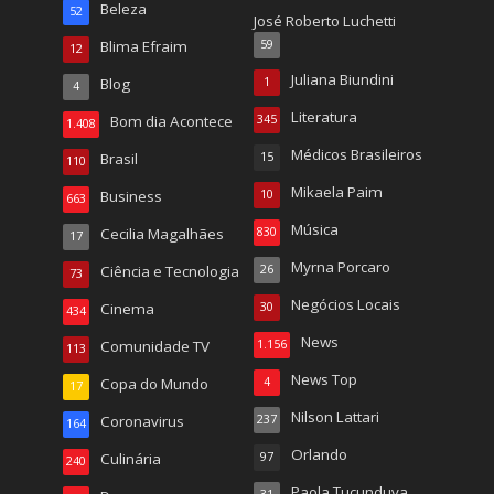
Beleza
52
José Roberto Luchetti
Blima Efraim
59
12
Juliana Biundini
Blog
1
4
Literatura
Bom dia Acontece
345
1.408
Médicos Brasileiros
Brasil
15
110
Mikaela Paim
Business
10
663
Música
Cecilia Magalhães
830
17
Myrna Porcaro
Ciência e Tecnologia
26
73
Negócios Locais
Cinema
30
434
News
Comunidade TV
1.156
113
News Top
Copa do Mundo
4
17
Nilson Lattari
Coronavirus
237
164
Orlando
Culinária
97
240
Paola Tucunduva