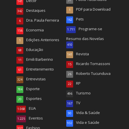
Decor
31
141
PDF para Download
Destaques
1
342
Pets
Dra. Paula Ferreira
162
6
Programe-se
Economia
1.711
156
Resumo das Novelas
Edições Anteriores
1
410
Educação
68
Revista
141
Emili Barberino
11
Ricardo Tomassoni
15
Entretenimento
61
Roberto Tucunduva
26
Entrevistas
324
RP
22
Esporte
784
Turismo
496
Esportes
20
TV
167
EUA
1.068
Vida & Saúde
90
Eventos
1.225
Vida e Saúde
932
Fashion
337