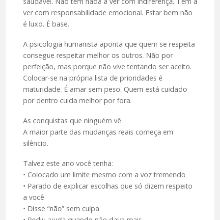
saudável. Não tem nada a ver com indiferença. Tem a
ver com responsabilidade emocional. Estar bem não
é luxo. É base.
A psicologia humanista aponta que quem se respeita
consegue respeitar melhor os outros. Não por
perfeição, mas porque não vive tentando ser aceito.
Colocar-se na própria lista de prioridades é
maturidade. É amar sem peso. Quem está cuidado
por dentro cuida melhor por fora.
As conquistas que ninguém vê
A maior parte das mudanças reais começa em
silêncio.
Talvez este ano você tenha:
• Colocado um limite mesmo com a voz tremendo
• Parado de explicar escolhas que só dizem respeito
a você
• Disse “não” sem culpa
• Pediu ajuda quando não dava mais