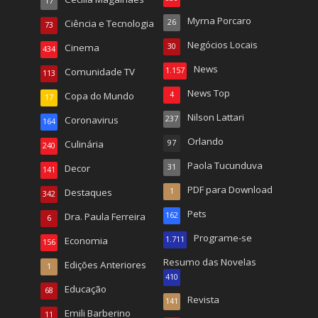
17
Myrna Porcaro
Ciência e Tecnologia
26
73
Negócios Locais
Cinema
30
434
News
Comunidade TV
1.157
113
News Top
Copa do Mundo
4
17
Nilson Lattari
Coronavirus
237
164
Orlando
Culinária
97
240
Paola Tucunduva
Decor
31
141
PDF para Download
Destaques
1
342
Pets
Dra. Paula Ferreira
162
6
Programe-se
Economia
1.711
156
Resumo das Novelas
Edições Anteriores
1
410
Educação
68
Revista
141
Emili Barberino
11