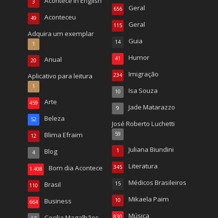
Acontece in English
3
Geral
656
Aconteceu
49
Geral
115
Adquira um exemplar
Guia
14
1
Humor
Anual
41
20
Imigração
Aplicativo para leitura
234
1
Isa Souza
10
Arte
459
Jade Matarazzo
9
Beleza
52
José Roberto Luchetti
Blima Efraim
59
12
Juliana Biundini
Blog
1
4
Literatura
Bom dia Acontece
345
1.408
Médicos Brasileiros
Brasil
15
110
Mikaela Paim
Business
10
664
Música
Cecilia Magalhães
830