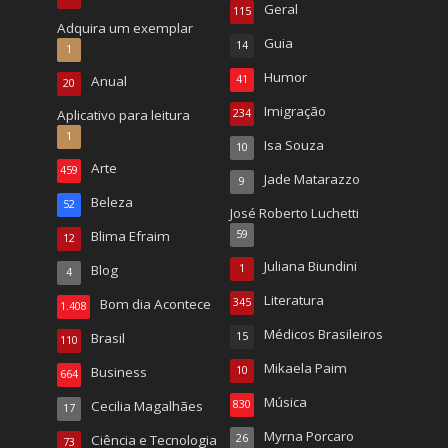
Geral
115
Adquira um exemplar
Guia
14
1
Humor
Anual
41
20
Imigração
Aplicativo para leitura
234
1
Isa Souza
10
Arte
459
Jade Matarazzo
9
Beleza
52
José Roberto Luchetti
Blima Efraim
59
12
Juliana Biundini
Blog
1
4
Literatura
Bom dia Acontece
345
1.408
Médicos Brasileiros
Brasil
15
110
Mikaela Paim
Business
10
664
Música
Cecilia Magalhães
830
17
Myrna Porcaro
Ciência e Tecnologia
26
73