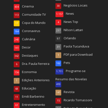
Negócios Locais
Cinema
30
434
News
Comunidade TV
1.157
113
News Top
Copa do Mundo
4
17
Nilson Lattari
Coronavirus
237
164
Orlando
Culinária
97
240
Paola Tucunduva
Decor
31
141
PDF para Download
Destaques
1
342
Pets
Dra. Paula Ferreira
162
6
Programe-se
Economia
1.711
156
Resumo das Novelas
Edições Anteriores
1
410
Educação
68
Revista
141
Emili Barberino
11
Ricardo Tomassoni
15
Entretenimento
61