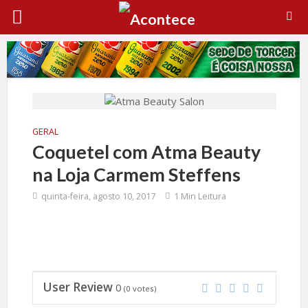
GERAL
Coquetel com Atma Beauty
na Loja Carmem Steffens
quinta-feira, agosto 10, 2017
1 Min Leitura
User Review
0
(
0
votes)