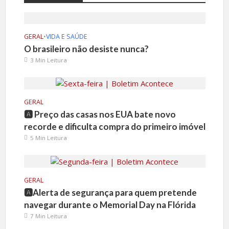
GERAL
•
VIDA E SAÚDE
O brasileiro não desiste nunca?
3 Min Leitura
GERAL
🅰️ Preço das casas nos EUA bate novo
recorde e dificulta compra do primeiro imóvel
5 Min Leitura
GERAL
🅰️Alerta de segurança para quem pretende
navegar durante o Memorial Day na Flórida
7 Min Leitura