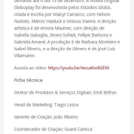
semanas até o dia 15 de dezembro. A novela Original
Globoplay foi desenvolvida pelos Estúdios Globo,
criada e escrita por Walcyr Carrasco, com Nelson
Nadotti, Márcio Haiduck e Vinicius Vianna. A direção
artística é de Amora Mautner, com direção de
Isabella Gabaglia, Bruno Safadi, Fellipe Barbosa e
Gabriela Amaral. A produção é de Barbara Monteiro e
Isabel Ribeiro, e a direção de Gênero é de José Luiz
Villamarim.
Assista ao vídeo:
https://youtu.be/IwcuAhx8GEM
Ficha técnica
Diretor de Produtos & Serviços Digitais: Erick Brêtas
Head de Marketing: Tiago Lessa
Gerente de Criação: João Ribeiro
Coordenador de Criação: Guará Carioca