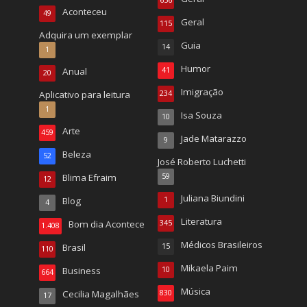
Aconteceu
49
Geral
115
Adquira um exemplar
Guia
14
1
Humor
Anual
41
20
Imigração
Aplicativo para leitura
234
1
Isa Souza
10
Arte
459
Jade Matarazzo
9
Beleza
52
José Roberto Luchetti
Blima Efraim
59
12
Juliana Biundini
Blog
1
4
Literatura
Bom dia Acontece
345
1.408
Médicos Brasileiros
Brasil
15
110
Mikaela Paim
Business
10
664
Música
Cecilia Magalhães
830
17