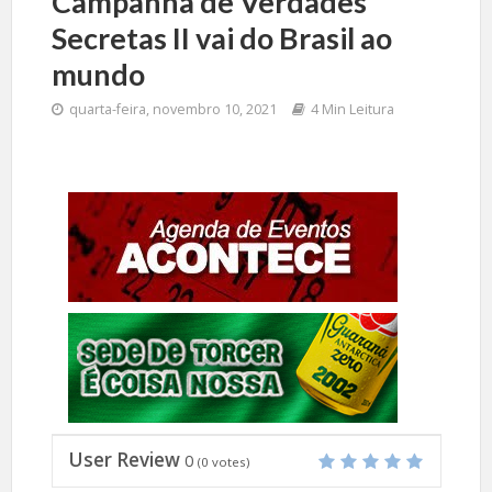
Campanha de Verdades
Secretas II vai do Brasil ao
mundo
quarta-feira, novembro 10, 2021
4 Min Leitura
User Review
0
(
0
votes)