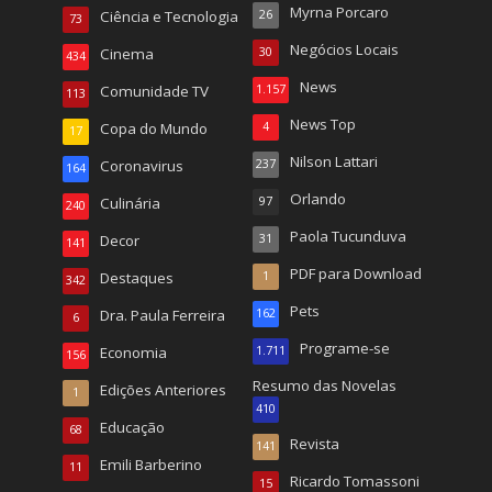
Myrna Porcaro
Ciência e Tecnologia
26
73
Negócios Locais
Cinema
30
434
News
Comunidade TV
1.157
113
News Top
Copa do Mundo
4
17
Nilson Lattari
Coronavirus
237
164
Orlando
Culinária
97
240
Paola Tucunduva
Decor
31
141
PDF para Download
Destaques
1
342
Pets
Dra. Paula Ferreira
162
6
Programe-se
Economia
1.711
156
Resumo das Novelas
Edições Anteriores
1
410
Educação
68
Revista
141
Emili Barberino
11
Ricardo Tomassoni
15