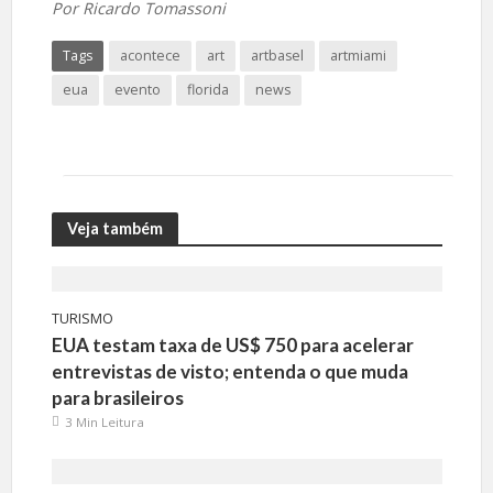
Por Ricardo Tomassoni
Tags
acontece
art
artbasel
artmiami
eua
evento
florida
news
Veja também
TURISMO
EUA testam taxa de US$ 750 para acelerar
entrevistas de visto; entenda o que muda
para brasileiros
3 Min Leitura