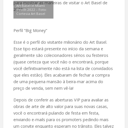
para mostrar as maneiras de visitar o Art Basel de
Art Basel in Miami
2023.
Beach 2022 – Foto:
Cortesia Art Basel
Perfil “Big Money”
Esse é o perfil do visitante milionário do Art Basel.
Esse tipo estará presente no início da semana e
geralmente são colecionadores sérios ou festeiros
(quase certeza que você não o encontrará, porque
você definitivamente não está na lista de convidados
que eles estão). Eles acabaram de fechar a compra
de uma pequena mansão à beira-mar acima do
preço de venda, sem nem vê-la!
Depois de conferir as aberturas VIP para avaliar as
obras de arte de alto valor para suas novas casas,
você o encontrará pulando de festa em festa,
enviando e-mails para os promoters pedindo mais
um convite enquanto esperam no trânsito. Eles talvez