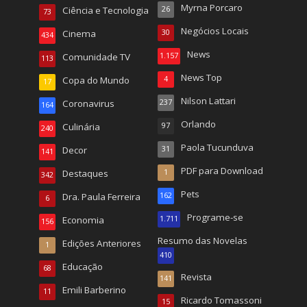
Myrna Porcaro
Ciência e Tecnologia
26
73
Negócios Locais
Cinema
30
434
News
Comunidade TV
1.157
113
News Top
Copa do Mundo
4
17
Nilson Lattari
Coronavirus
237
164
Orlando
Culinária
97
240
Paola Tucunduva
Decor
31
141
PDF para Download
Destaques
1
342
Pets
Dra. Paula Ferreira
162
6
Programe-se
Economia
1.711
156
Resumo das Novelas
Edições Anteriores
1
410
Educação
68
Revista
141
Emili Barberino
11
Ricardo Tomassoni
15