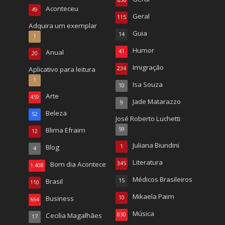
Aconteceu
49
Geral
115
Adquira um exemplar
Guia
14
1
Humor
Anual
41
20
Imigração
Aplicativo para leitura
234
1
Isa Souza
10
Arte
459
Jade Matarazzo
9
Beleza
52
José Roberto Luchetti
Blima Efraim
59
12
Juliana Biundini
Blog
1
4
Literatura
Bom dia Acontece
345
1.408
Médicos Brasileiros
Brasil
15
110
Mikaela Paim
Business
10
664
Música
Cecilia Magalhães
830
17