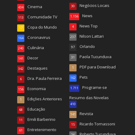
Negócios Locais
Cinema
30
434
News
Comunidade TV
1.156
113
News Top
Copa do Mundo
4
17
Nilson Lattari
Coronavirus
237
164
Orlando
Culinária
97
240
Paola Tucunduva
Decor
31
141
PDF para Download
Destaques
1
342
Pets
Dra. Paula Ferreira
162
6
Programe-se
Economia
1.711
156
Resumo das Novelas
Edições Anteriores
1
410
Educação
68
Revista
141
Emili Barberino
11
Ricardo Tomassoni
15
Entretenimento
61
Roberto Tucunduva
26