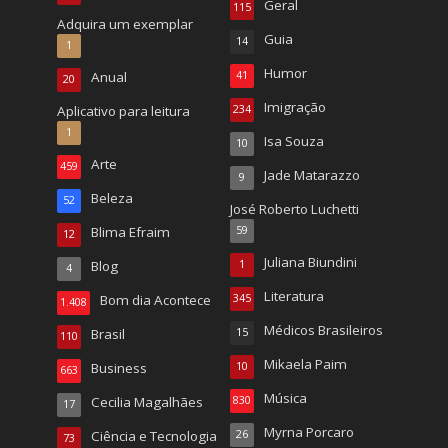
Geral
115
Adquira um exemplar
Guia
14
1
Humor
Anual
41
20
Imigração
Aplicativo para leitura
234
1
Isa Souza
10
Arte
459
Jade Matarazzo
9
Beleza
52
José Roberto Luchetti
Blima Efraim
59
12
Juliana Biundini
Blog
1
4
Literatura
Bom dia Acontece
345
1.408
Médicos Brasileiros
Brasil
15
110
Mikaela Paim
Business
10
663
Música
Cecilia Magalhães
830
17
Myrna Porcaro
Ciência e Tecnologia
26
73