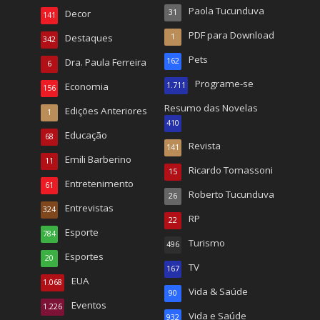
Paola Tucunduva
Decor
31
141
PDF para Download
Destaques
1
342
Pets
Dra. Paula Ferreira
162
6
Programe-se
Economia
1.711
156
Resumo das Novelas
Edições Anteriores
1
410
Educação
68
Revista
141
Emili Barberino
11
Ricardo Tomassoni
15
Entretenimento
61
Roberto Tucunduva
26
Entrevistas
324
RP
22
Esporte
784
Turismo
496
Esportes
20
TV
167
EUA
1.068
Vida & Saúde
90
Eventos
1.226
Vida e Saúde
932