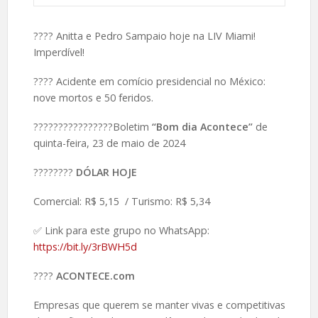
????️ Anitta e Pedro Sampaio hoje na LIV Miami!
Imperdível!
????️ Acidente em comício presidencial no México:
nove mortos e 50 feridos.
????????????????Boletim
“Bom dia Acontece”
de
quinta-feira, 23 de maio de 2024
????️????
DÓLAR HOJE
Comercial: R$ 5,15 / Turismo: R$ 5,34
✅ Link para este grupo no WhatsApp:
https://bit.ly/3rBWH5d
????️
ACONTECE.com
Empresas que querem se manter vivas e competitivas