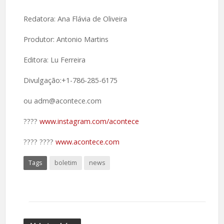
Redatora: Ana Flávia de Oliveira
Produtor: Antonio Martins
Editora: Lu Ferreira
Divulgação:+1-786-285-6175
ou adm@acontece.com
????️
www.instagram.com/acontece
????️ ????
www.acontece.com
Tags
boletim
news