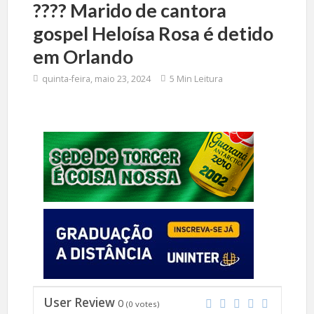
????️ Marido de cantora
gospel Heloísa Rosa é detido
em Orlando
quinta-feira, maio 23, 2024
5 Min Leitura
User Review
0
(
0
votes)