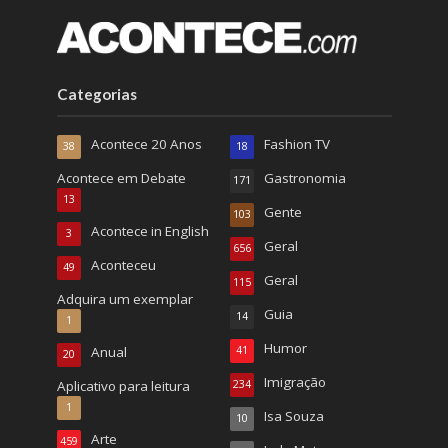
Categorias
Acontece 20 Anos
Fashion TV
38
18
Acontece em Debate
Gastronomia
171
13
Gente
103
Acontece in English
3
Geral
656
Aconteceu
49
Geral
115
Adquira um exemplar
Guia
14
1
Humor
Anual
41
20
Imigração
Aplicativo para leitura
234
1
Isa Souza
10
Arte
459