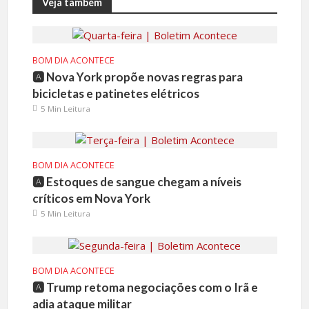
Veja também
BOM DIA ACONTECE
🅰️ Nova York propõe novas regras para
bicicletas e patinetes elétricos
5 Min Leitura
BOM DIA ACONTECE
🅰️ Estoques de sangue chegam a níveis
críticos em Nova York
5 Min Leitura
BOM DIA ACONTECE
🅰️ Trump retoma negociações com o Irã e
adia ataque militar