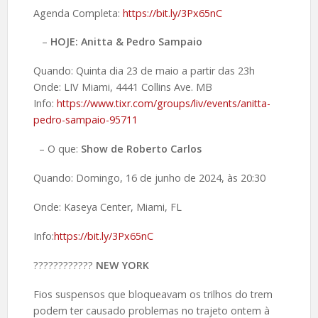
Agenda Completa:
https://bit.ly/3Px65nC
–
HOJE: Anitta & Pedro Sampaio
Quando: Quinta dia 23 de maio a partir das 23h
Onde: LIV Miami, 4441 Collins Ave. MB
Info:
https://www.tixr.com/groups/liv/events/anitta-
pedro-sampaio-95711
– O que:
Show de Roberto Carlos
Quando: Domingo, 16 de junho de 2024, às 20:30
Onde: Kaseya Center, Miami, FL
Info:
https://bit.ly/3Px65nC
????️????????
NEW YORK
Fios suspensos que bloqueavam os trilhos do trem
podem ter causado problemas no trajeto ontem à