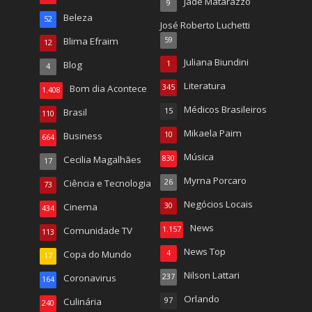
Jade Matarazzo
9
Beleza
52
José Roberto Luchetti
Blima Efraim
59
12
Juliana Biundini
Blog
1
4
Literatura
Bom dia Acontece
345
1.408
Médicos Brasileiros
Brasil
15
110
Mikaela Paim
Business
10
664
Música
Cecilia Magalhães
830
17
Myrna Porcaro
Ciência e Tecnologia
26
73
Negócios Locais
Cinema
30
434
News
Comunidade TV
1.157
113
News Top
Copa do Mundo
4
17
Nilson Lattari
Coronavirus
237
164
Orlando
Culinária
97
240