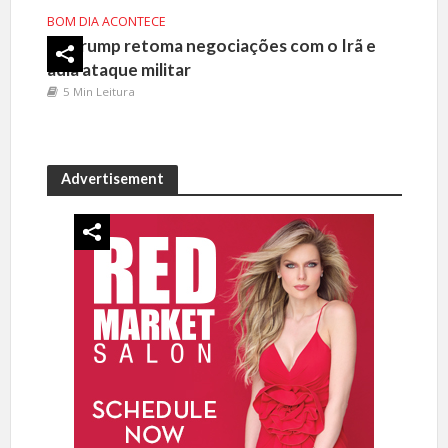
BOM DIA ACONTECE
Trump retoma negociações com o Irã e
adia ataque militar
5 Min Leitura
Advertisement