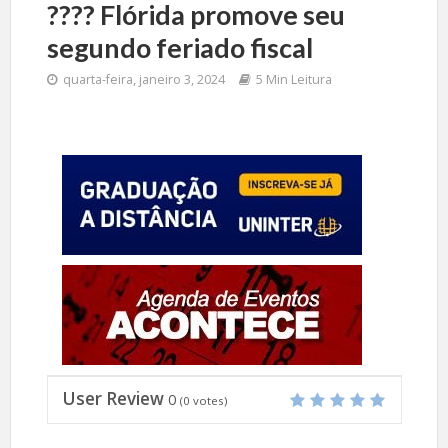
???? Flórida promove seu
segundo feriado fiscal
quarta-feira, janeiro 3, 2024
5 Min Leitura
User Review
0
(
0
votes)