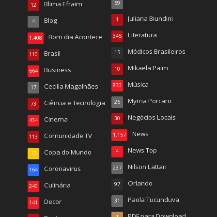
Blima Efraim
59
12
Juliana Biundini
Blog
1
4
Literatura
Bom dia Acontece
345
1.408
Médicos Brasileiros
Brasil
15
110
Mikaela Paim
Business
10
664
Música
Cecilia Magalhães
830
17
Myrna Porcaro
Ciência e Tecnologia
26
73
Negócios Locais
Cinema
30
434
News
Comunidade TV
1.157
113
News Top
Copa do Mundo
4
17
Nilson Lattari
Coronavirus
237
164
Orlando
Culinária
97
240
Paola Tucunduva
Decor
31
141
PDF para Download
1