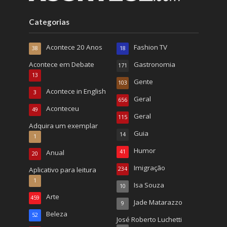
Categorias
Acontece 20 Anos
Fashion TV
38
18
Acontece em Debate
Gastronomia
171
13
Gente
103
Acontece in English
3
Geral
656
Aconteceu
49
Geral
115
Adquira um exemplar
Guia
14
1
Humor
Anual
41
20
Imigração
Aplicativo para leitura
234
1
Isa Souza
10
Arte
459
Jade Matarazzo
9
Beleza
52
José Roberto Luchetti