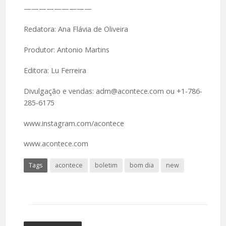
—————————
Redatora: Ana Flávia de Oliveira
Produtor: Antonio Martins
Editora: Lu Ferreira
Divulgação e vendas: adm@acontece.com ou +1-786-
285-6175
www.instagram.com/acontece
www.acontece.com
Tags
acontece
boletim
bom dia
new