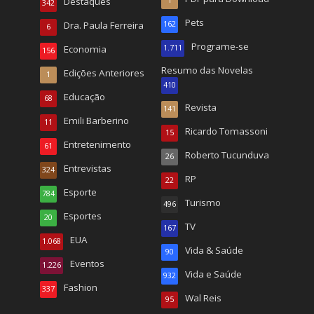
Destaques
342
Pets
Dra. Paula Ferreira
162
6
Programe-se
Economia
1.711
156
Resumo das Novelas
Edições Anteriores
1
410
Educação
68
Revista
141
Emili Barberino
11
Ricardo Tomassoni
15
Entretenimento
61
Roberto Tucunduva
26
Entrevistas
324
RP
22
Esporte
784
Turismo
496
Esportes
20
TV
167
EUA
1.068
Vida & Saúde
90
Eventos
1.226
Vida e Saúde
932
Fashion
337
Wal Reis
95