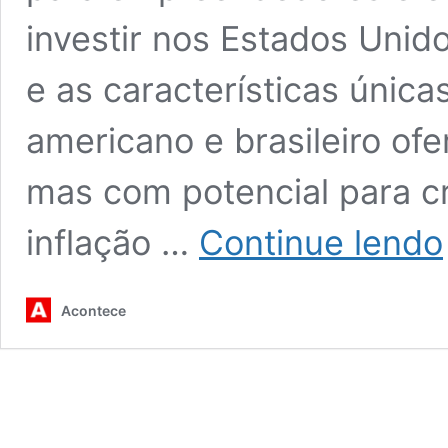
investir nos Estados Unid
e as características únic
americano e brasileiro o
mas com potencial para c
inflação …
Continue lendo
Acontece
b