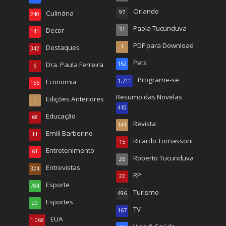
Orlando
Culinária
97
240
Paola Tucunduva
Decor
31
141
PDF para Download
Destaques
1
342
Pets
Dra. Paula Ferreira
162
6
Programe-se
Economia
1.711
156
Resumo das Novelas
Edições Anteriores
1
410
Educação
68
Revista
141
Emili Barberino
11
Ricardo Tomassoni
15
Entretenimento
61
Roberto Tucunduva
26
Entrevistas
324
RP
22
Esporte
784
Turismo
496
Esportes
20
TV
167
EUA
1.068