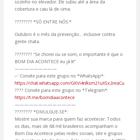
sozinho no elevador. Ele subiu até a área da
cobertura e caiu lá de cima.
????️???? *SÓ ENTRE NÓS:*
Outubro é o mês da prevenção… inclusive contra
gente chata.
????️???? “Se chorei ou se sorri, o importante é que o
BOM DIA ACONTECE eu já li!”
—————————
✅ Convite para este grupo no *WhatsApp*:
https://chat.whatsapp.com/GKVi4nlksm21uXSx2reaCu
???? Convite para este grupo no *Telegram*:
https://t.me/bomdiaacontece
—————————————
????️???? *DIVULGUE-SE*:
Mostre sua marca para quem faz acontecer. Todos
os dias, mais de 68 mil brasileiros acompanham o
Bom Dia Acontece pelas redes sociais, site e grupos