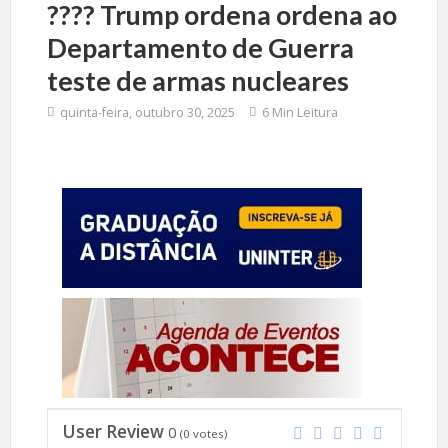
????️ Trump ordena ordena ao
Departamento de Guerra
teste de armas nucleares
quinta-feira, outubro 30, 2025
6 Min Leitura
User Review
0
(
0
votes)