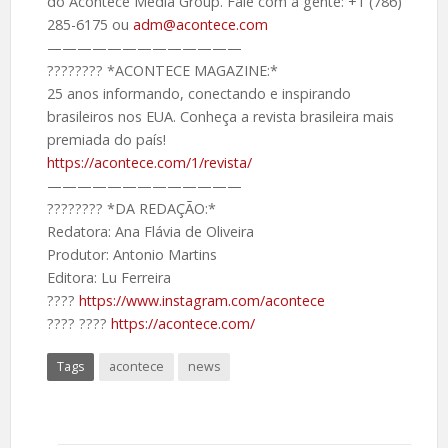
do Acontece Media Group. Fale com a gente: +1 (786)
285-6175 ou
adm@acontece.com
—————————————
????️???? *ACONTECE MAGAZINE:*
25 anos informando, conectando e inspirando
brasileiros nos EUA. Conheça a revista brasileira mais
premiada do país!
https://acontece.com/1/revista/
—————————————
????️???? *DA REDAÇÃO:*
Redatora: Ana Flávia de Oliveira
Produtor: Antonio Martins
Editora: Lu Ferreira
????️
https://www.instagram.com/acontece
????️ ????
https://acontece.com/
Tags
acontece
news