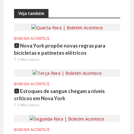
Veja também
BOM DIA ACONTECE
🅰️ Nova York propõe novas regras para
bicicletas e patinetes elétricos
5 Min Leitura
BOM DIA ACONTECE
🅰️ Estoques de sangue chegam a níveis
críticos em Nova York
5 Min Leitura
BOM DIA ACONTECE