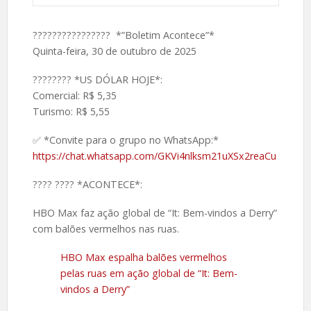
???????????????? *”Boletim Acontece”*
Quinta-feira, 30 de outubro de 2025
????️???? *US DÓLAR HOJE*:
Comercial: R$ 5,35
Turismo: R$ 5,55
✅ *Convite para o grupo no WhatsApp:*
https://chat.whatsapp.com/GKVi4nlksm21uXSx2reaCu
????️ ???? *ACONTECE*:
HBO Max faz ação global de “It: Bem-vindos a Derry”
com balões vermelhos nas ruas.
HBO Max espalha balões vermelhos
pelas ruas em ação global de “It: Bem-
vindos a Derry”