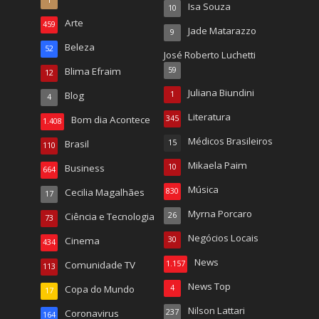
1
Isa Souza
10
Arte
459
Jade Matarazzo
9
Beleza
52
José Roberto Luchetti
Blima Efraim
59
12
Juliana Biundini
Blog
1
4
Literatura
Bom dia Acontece
345
1.408
Médicos Brasileiros
Brasil
15
110
Mikaela Paim
Business
10
664
Música
Cecilia Magalhães
830
17
Myrna Porcaro
Ciência e Tecnologia
26
73
Negócios Locais
Cinema
30
434
News
Comunidade TV
1.157
113
News Top
Copa do Mundo
4
17
Nilson Lattari
Coronavirus
237
164