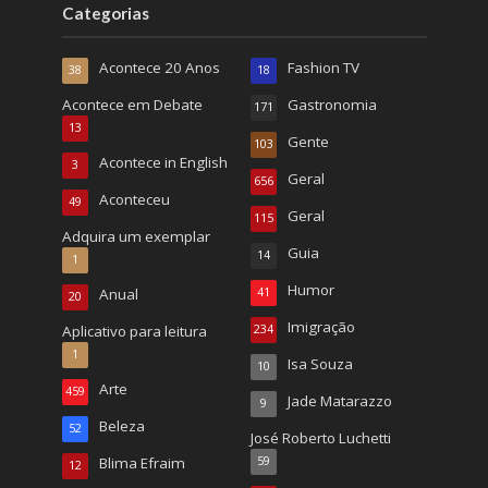
Categorias
Acontece 20 Anos
Fashion TV
38
18
Acontece em Debate
Gastronomia
171
13
Gente
103
Acontece in English
3
Geral
656
Aconteceu
49
Geral
115
Adquira um exemplar
Guia
14
1
Humor
Anual
41
20
Imigração
Aplicativo para leitura
234
1
Isa Souza
10
Arte
459
Jade Matarazzo
9
Beleza
52
José Roberto Luchetti
Blima Efraim
59
12