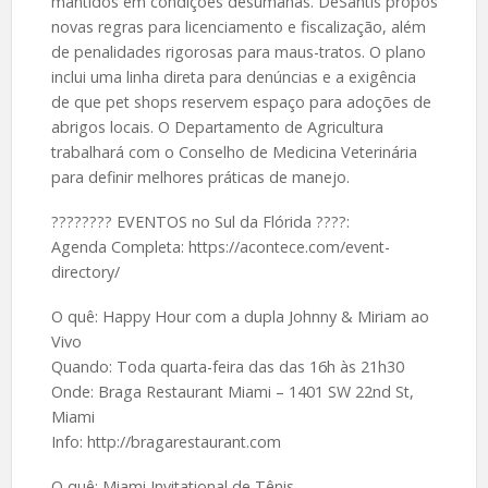
mantidos em condições desumanas. DeSantis propôs
novas regras para licenciamento e fiscalização, além
de penalidades rigorosas para maus-tratos. O plano
inclui uma linha direta para denúncias e a exigência
de que pet shops reservem espaço para adoções de
abrigos locais. O Departamento de Agricultura
trabalhará com o Conselho de Medicina Veterinária
para definir melhores práticas de manejo.
????️???? EVENTOS no Sul da Flórida ????:
Agenda Completa: https://acontece.com/event-
directory/
O quê: Happy Hour com a dupla Johnny & Miriam ao
Vivo
Quando: Toda quarta-feira das das 16h às 21h30
Onde: Braga Restaurant Miami – 1401 SW 22nd St,
Miami
Info: http://bragarestaurant.com
O quê: Miami Invitational de Tênis