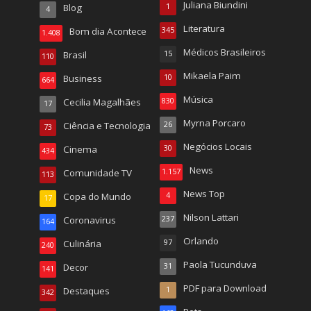
Juliana Biundini
Blog
1
4
Literatura
Bom dia Acontece
345
1.408
Médicos Brasileiros
Brasil
15
110
Mikaela Paim
Business
10
664
Música
Cecilia Magalhães
830
17
Myrna Porcaro
Ciência e Tecnologia
26
73
Negócios Locais
Cinema
30
434
News
Comunidade TV
1.157
113
News Top
Copa do Mundo
4
17
Nilson Lattari
Coronavirus
237
164
Orlando
Culinária
97
240
Paola Tucunduva
Decor
31
141
PDF para Download
Destaques
1
342