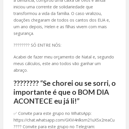
a denúncia, comprou uma caixa de ovos e ainda
iniciou uma corrente de solidariedade que
transformou a vida da família. O caso viralizou,
doações chegaram de todos os cantos dos EUA e,
um ano depois, Helen e as filhas vivem com mais
segurança.
????️???? SÓ ENTRE NÓS:
Acabei de fazer meu orçamento de Natal e, segundo
meus cálculos, este ano todos vão ganhar um
abraço.
????️???? “Se chorei ou se sorri, o
importante é que o BOM DIA
ACONTECE eu já li!”
✅ Convite para este grupo no WhatsApp:
https://chat.whatsapp.com/GKVi4nlksm21uXSx2reaCu
???? Convite para este grupo no Telegram: