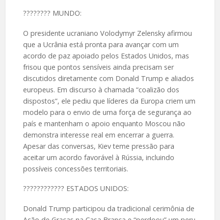
????️???? MUNDO:
O presidente ucraniano Volodymyr Zelensky afirmou
que a Ucrânia está pronta para avançar com um
acordo de paz apoiado pelos Estados Unidos, mas
frisou que pontos sensíveis ainda precisam ser
discutidos diretamente com Donald Trump e aliados
europeus. Em discurso à chamada “coalizão dos
dispostos”, ele pediu que líderes da Europa criem um
modelo para o envio de uma força de segurança ao
país e mantenham o apoio enquanto Moscou não
demonstra interesse real em encerrar a guerra.
Apesar das conversas, Kiev teme pressão para
aceitar um acordo favorável à Rússia, incluindo
possíveis concessões territoriais.
????️???????? ESTADOS UNIDOS:
Donald Trump participou da tradicional cerimônia de
Ação de Graças na Casa Branca e “perdoou” um peru,