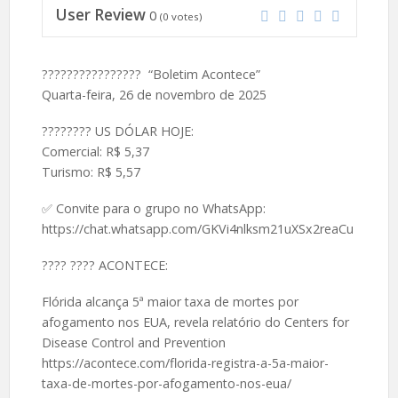
User Review
0
(
0
votes)
???????????????? “Boletim Acontece”
Quarta-feira, 26 de novembro de 2025
????️???? US DÓLAR HOJE:
Comercial: R$ 5,37
Turismo: R$ 5,57
✅ Convite para o grupo no WhatsApp:
https://chat.whatsapp.com/GKVi4nlksm21uXSx2reaCu
????️ ???? ACONTECE:
Flórida alcança 5ª maior taxa de mortes por
afogamento nos EUA, revela relatório do Centers for
Disease Control and Prevention
https://acontece.com/florida-registra-a-5a-maior-
taxa-de-mortes-por-afogamento-nos-eua/