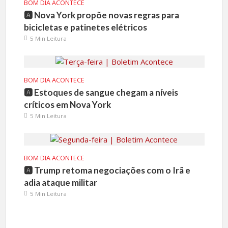
BOM DIA ACONTECE
🅰️ Nova York propõe novas regras para
bicicletas e patinetes elétricos
5 Min Leitura
BOM DIA ACONTECE
🅰️ Estoques de sangue chegam a níveis
críticos em Nova York
5 Min Leitura
BOM DIA ACONTECE
🅰️ Trump retoma negociações com o Irã e
adia ataque militar
5 Min Leitura