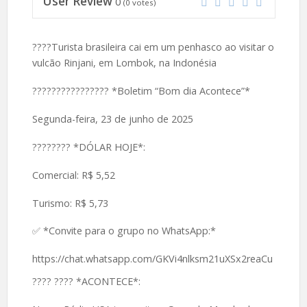
User Review
0
(
0
votes)
????️Turista brasileira cai em um penhasco ao visitar o
vulcão Rinjani, em Lombok, na Indonésia
???????????????? *Boletim “Bom dia Acontece”*
Segunda-feira, 23 de junho de 2025
????️???? *DÓLAR HOJE*:
Comercial: R$ 5,52
Turismo: R$ 5,73
✅ *Convite para o grupo no WhatsApp:*
https://chat.whatsapp.com/GKVi4nlksm21uXSx2reaCu
????️ ???? *ACONTECE*: