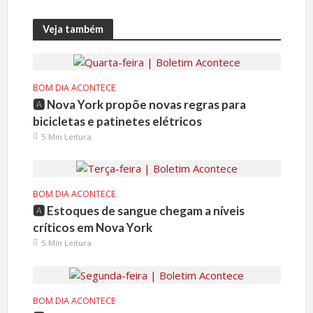
Veja também
BOM DIA ACONTECE
🅰️ Nova York propõe novas regras para
bicicletas e patinetes elétricos
5 Min Leitura
BOM DIA ACONTECE
🅰️ Estoques de sangue chegam a níveis
críticos em Nova York
5 Min Leitura
BOM DIA ACONTECE