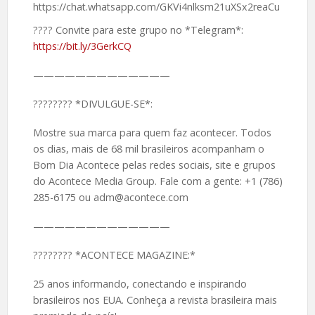
https://chat.whatsapp.com/GKVi4nlksm21uXSx2reaCu
???? Convite para este grupo no *Telegram*:
https://bit.ly/3GerkCQ
—————————————
????️???? *DIVULGUE-SE*:
Mostre sua marca para quem faz acontecer. Todos
os dias, mais de 68 mil brasileiros acompanham o
Bom Dia Acontece pelas redes sociais, site e grupos
do Acontece Media Group. Fale com a gente: +1 (786)
285-6175 ou adm@acontece.com
—————————————
????️???? *ACONTECE MAGAZINE:*
25 anos informando, conectando e inspirando
brasileiros nos EUA. Conheça a revista brasileira mais