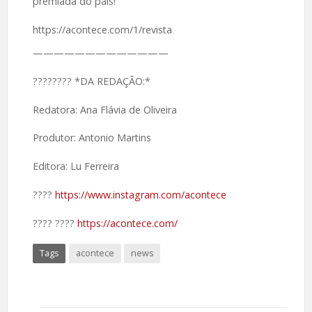
premiada do país!
https://acontece.com/1/revista
—————————————
????️???? *DA REDAÇÃO:*
Redatora: Ana Flávia de Oliveira
Produtor: Antonio Martins
Editora: Lu Ferreira
????️
https://www.instagram.com/acontece
????️ ????
https://acontece.com/
Tags
acontece
news