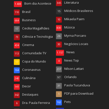
Literatura
Bom dia Acontece
345
1.408
Médicos Brasileiros
Brasil
15
110
Mikaela Paim
Business
10
664
Música
Cecilia Magalhães
830
17
Myrna Porcaro
Ciência e Tecnologia
26
73
Negócios Locais
Cinema
30
434
News
Comunidade TV
1.157
113
News Top
Copa do Mundo
4
17
Nilson Lattari
Coronavirus
237
164
Orlando
Culinária
97
240
Paola Tucunduva
Decor
31
141
PDF para Download
Destaques
1
342
Pets
Dra. Paula Ferreira
162
6