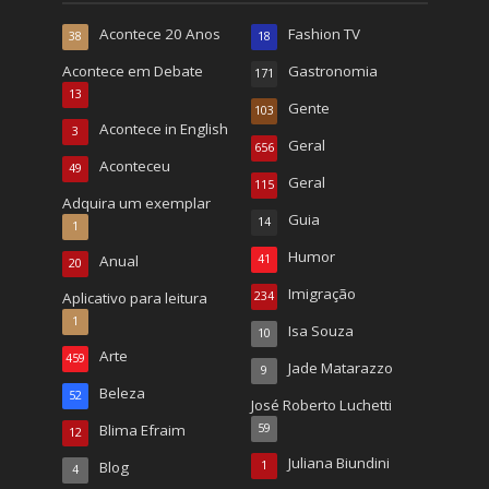
Acontece 20 Anos
Fashion TV
38
18
Acontece em Debate
Gastronomia
171
13
Gente
103
Acontece in English
3
Geral
656
Aconteceu
49
Geral
115
Adquira um exemplar
Guia
14
1
Humor
Anual
41
20
Imigração
Aplicativo para leitura
234
1
Isa Souza
10
Arte
459
Jade Matarazzo
9
Beleza
52
José Roberto Luchetti
Blima Efraim
59
12
Juliana Biundini
Blog
1
4