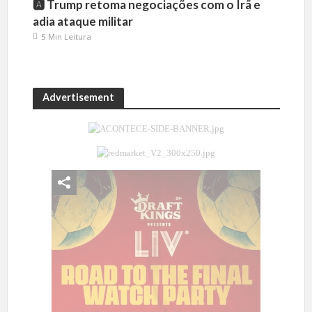
🅰️ Trump retoma negociações com o Irã e
adia ataque militar
5 Min Leitura
Advertisement