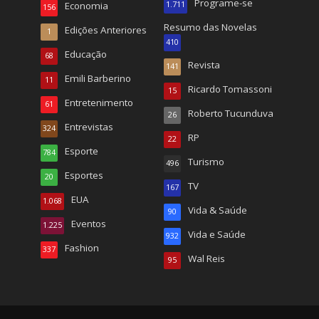
Programe-se
Economia
1.711
156
Resumo das Novelas
Edições Anteriores
1
410
Educação
68
Revista
141
Emili Barberino
11
Ricardo Tomassoni
15
Entretenimento
61
Roberto Tucunduva
26
Entrevistas
324
RP
22
Esporte
784
Turismo
496
Esportes
20
TV
167
EUA
1.068
Vida & Saúde
90
Eventos
1.225
Vida e Saúde
932
Fashion
337
Wal Reis
95