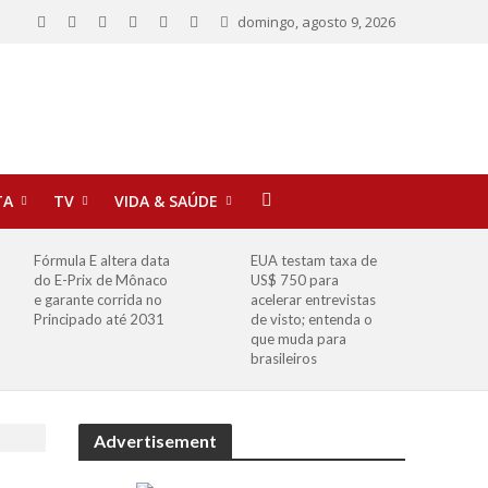
domingo, agosto 9, 2026
TA
TV
VIDA & SAÚDE
Fórmula E altera data
EUA testam taxa de
do E-Prix de Mônaco
US$ 750 para
e garante corrida no
acelerar entrevistas
Principado até 2031
de visto; entenda o
que muda para
brasileiros
Advertisement