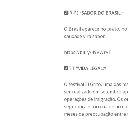
🅰️🇧🇷 *
SABOR DO BRASIL:
*
O Brasil aparece no prato, n
saudade vira sabor.
https://bit.ly/49VWrVE
🅰️👮‍♂️ *
VIDA LEGAL:
*
O festival El Grito, uma das 
ser realizado em setembro ap
operações de imigração. Os o
segurança e foco na união da
meses de preocupação entre f