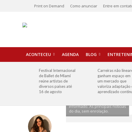
Print on Demand
Como anunciar
Entre em contat
ACONTECEU
AGENDA
BLOG
ENTRETEN
Festival Internacional
Carreiras não linear
de Ballet de Miami
ganham espaço em
reúne artistas de
um mercado que
diversos países até
valoriza adaptação 
16 de agosto
aprendizado contín
Quarta-feira é dia de checar o
cenário e seguir bem
informado. As principais notícias
do dia, sem enrolação.