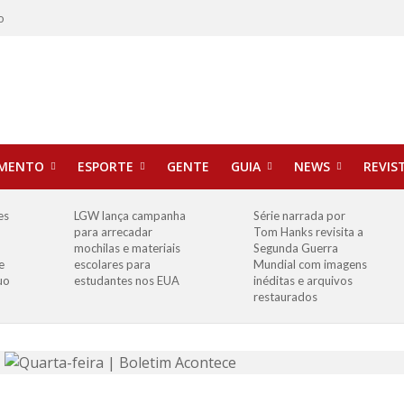
o
IMENTO
ESPORTE
GENTE
GUIA
NEWS
REVIS
es
LGW lança campanha
Série narrada por
para arrecadar
Tom Hanks revisita a
mochilas e materiais
Segunda Guerra
e
escolares para
Mundial com imagens
uo
estudantes nos EUA
inéditas e arquivos
restaurados