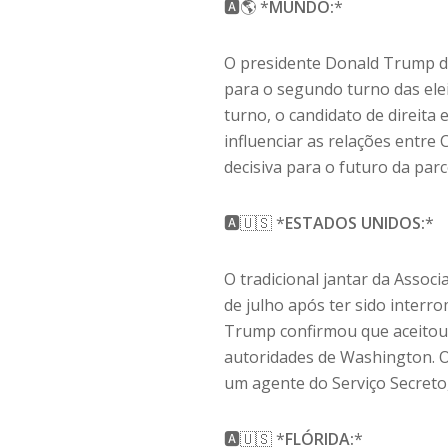
🅰️🌎 *
MUNDO:
*
O presidente Donald Trump de
para o segundo turno das elei
turno, o candidato de direit
influenciar as relações entre
decisiva para o futuro da parc
🅰️🇺🇸 *
ESTADOS UNIDOS:
*
O tradicional jantar da Asso
de julho após ter sido inter
Trump confirmou que aceitou o
autoridades de Washington. O
um agente do Serviço Secreto,
🅰️🇺🇸 *
FLÓRIDA:
*