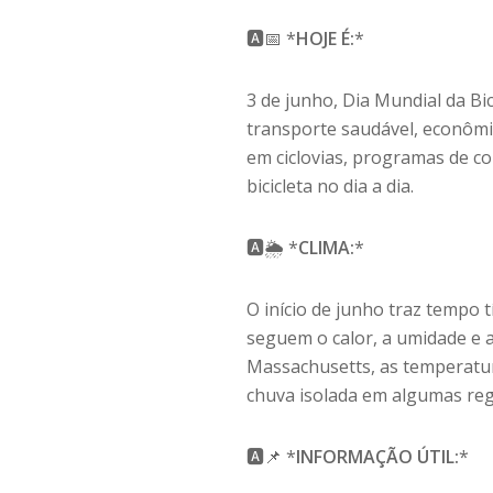
🅰️📅 *
HOJE É:
*
3 de junho, Dia Mundial da Bic
transporte saudável, econômic
em ciclovias, programas de c
bicicleta no dia a dia.
🅰️🌦 *
CLIMA:
*
O início de junho traz tempo 
seguem o calor, a umidade e 
Massachusetts, as temperatu
chuva isolada em algumas reg
🅰️📌 *
INFORMAÇÃO ÚTIL:
*