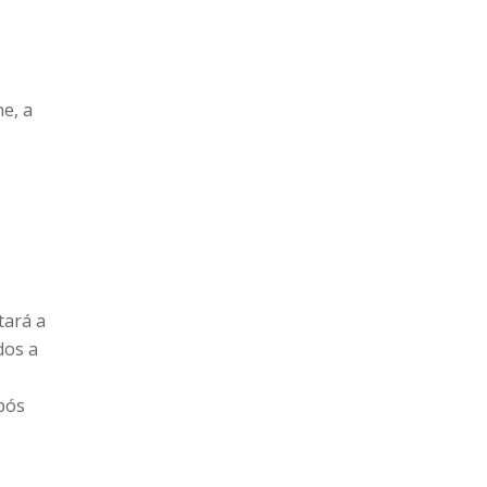
e, a
tará a
dos a
após