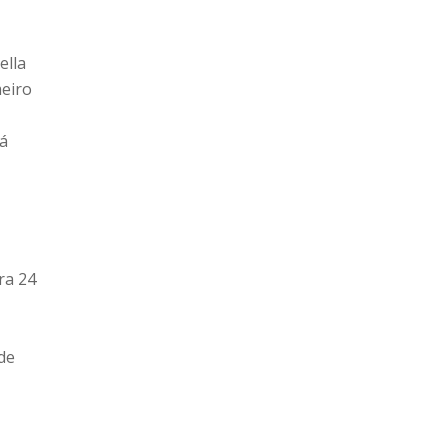
ella
meiro
e
rá
ra 24
de