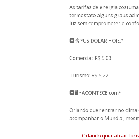
As tarifas de energia costum
termostato alguns graus acima
luz sem comprometer o confo
🅰️💰 *
US DÓLAR HOJE:
*
Comercial: R$ 5,03
Turismo: R$ 5,22
🅰️🖥 *
ACONTECE.com
*
Orlando quer entrar no clima 
acompanhar o Mundial, mesmo
Orlando quer atrair turi