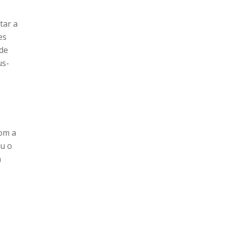
tar a
es
 de
us-
om a
iu o
a