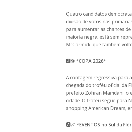
Quatro candidatos democratas 
divisão de votos nas primária
para aumentar as chances de 
maioria negra, está sem repre
McCormick, que também volto
🅰️⚽ *
COPA 2026
*
A contagem regressiva para 
chegada do troféu oficial da 
prefeito Zohran Mamdani, o 
cidade. O troféu segue para N
shopping American Dream, em 
🅰️🎉 *
EVENTOS no Sul da Flór