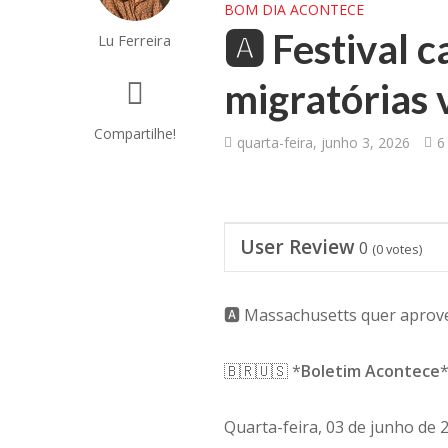
BOM DIA ACONTECE
🅰️ Festival
Lu Ferreira
migratórias 
Compartilhe!
quarta-feira, junho 3, 2026
6
User Review
0
(
0
votes)
🅰️ Massachusetts quer aprove
🇧🇷🇺🇸 *
Boletim Acontece
Quarta-feira, 03 de junho de 