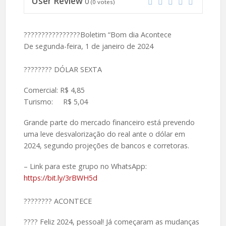
User Review
0
(
0
votes)
????????????????Boletim “Bom dia Acontece
De segunda-feira, 1 de janeiro de 2024
????️???? DÓLAR SEXTA
Comercial: R$ 4,85
Turismo: R$ 5,04
Grande parte do mercado financeiro está prevendo
uma leve desvalorização do real ante o dólar em
2024, segundo projeções de bancos e corretoras.
– Link para este grupo no WhatsApp:
https://bit.ly/3rBWH5d
????️???? ACONTECE
???? Feliz 2024, pessoal! Já começaram as mudanças