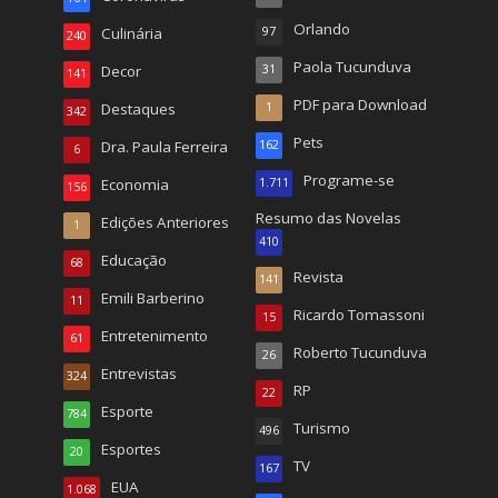
Orlando
Culinária
97
240
Paola Tucunduva
Decor
31
141
PDF para Download
Destaques
1
342
Pets
Dra. Paula Ferreira
162
6
Programe-se
Economia
1.711
156
Resumo das Novelas
Edições Anteriores
1
410
Educação
68
Revista
141
Emili Barberino
11
Ricardo Tomassoni
15
Entretenimento
61
Roberto Tucunduva
26
Entrevistas
324
RP
22
Esporte
784
Turismo
496
Esportes
20
TV
167
EUA
1.068