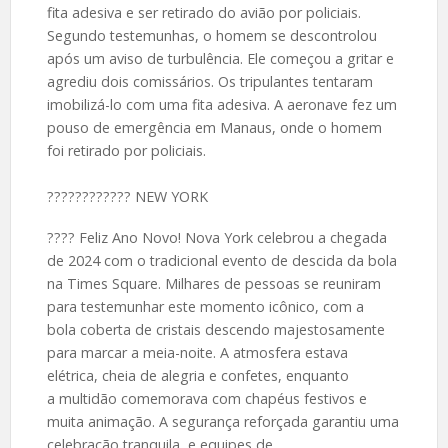
fita adesiva e ser retirado do avião por policiais.
Segundo testemunhas, o homem se descontrolou
após um aviso de turbulência. Ele começou a gritar e
agrediu dois comissários. Os tripulantes tentaram
imobilizá-lo com uma fita adesiva. A aeronave fez um
pouso de emergência em Manaus, onde o homem
foi retirado por policiais.
????️???????? NEW YORK
???? Feliz Ano Novo! Nova York celebrou a chegada
de 2024 com o tradicional evento de descida da bola
na Times Square. Milhares de pessoas se reuniram
para testemunhar este momento icônico, com a
bola coberta de cristais descendo majestosamente
para marcar a meia-noite. A atmosfera estava
elétrica, cheia de alegria e confetes, enquanto
a multidão comemorava com chapéus festivos e
muita animação. A segurança reforçada garantiu uma
celebração tranquila, e equipes de