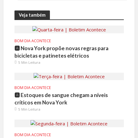
Veja também
BOM DIA ACONTECE
🅰️ Nova York propõe novas regras para
bicicletas e patinetes elétricos
5 Min Leitura
BOM DIA ACONTECE
🅰️ Estoques de sangue chegam a níveis
críticos em Nova York
5 Min Leitura
BOM DIA ACONTECE