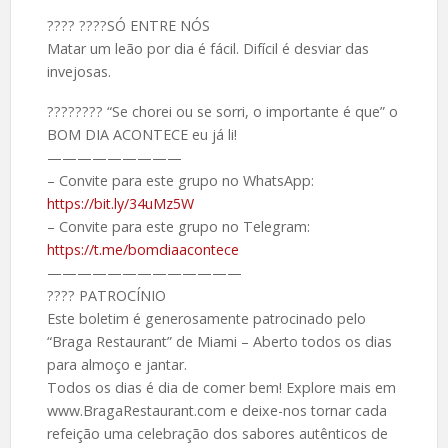
????️ ????SÓ ENTRE NÓS
Matar um leão por dia é fácil. Difícil é desviar das
invejosas.
????️???? “Se chorei ou se sorri, o importante é que” o
BOM DIA ACONTECE eu já li!
—————————
– Convite para este grupo no WhatsApp:
https://bit.ly/34uMz5W
– Convite para este grupo no Telegram:
https://t.me/bomdiaacontece
—————————————
????️ PATROCÍNIO
Este boletim é generosamente patrocinado pelo
“Braga Restaurant” de Miami – Aberto todos os dias
para almoço e jantar.
Todos os dias é dia de comer bem! Explore mais em
www.BragaRestaurant.com e deixe-nos tornar cada
refeição uma celebração dos sabores autênticos de