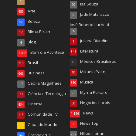
1
Isa Souza
10
Arte
459
Jade Matarazzo
9
Beleza
52
José Roberto Luchetti
Blima Efraim
59
12
Juliana Biundini
Blog
1
4
Literatura
Bom dia Acontece
345
1.408
Médicos Brasileiros
Brasil
15
110
Mikaela Paim
Business
10
663
Música
Cecilia Magalhães
830
17
Myrna Porcaro
Ciência e Tecnologia
26
73
Negócios Locais
Cinema
30
434
News
Comunidade TV
1.156
113
News Top
Copa do Mundo
4
17
Nilson Lattari
Coronavirus
237
164