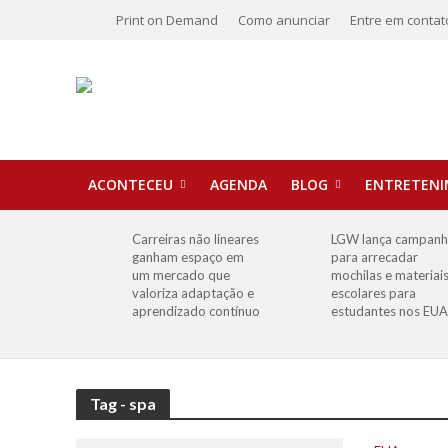
Print on Demand
Como anunciar
Entre em contat
ACONTECEU
AGENDA
BLOG
ENTRETEN
Carreiras não lineares
LGW lança campan
ganham espaço em
para arrecadar
um mercado que
mochilas e materiai
valoriza adaptação e
escolares para
aprendizado contínuo
estudantes nos EUA
Tag - spa