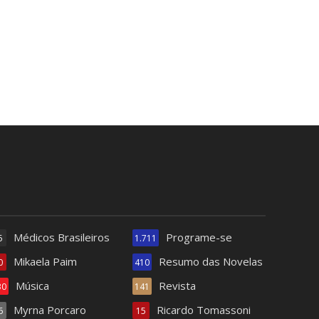
Médicos Brasileiros
Programe-se
5
1.711
Mikaela Paim
Resumo das Novelas
0
410
Música
Revista
30
141
Myrna Porcaro
Ricardo Tomassoni
6
15