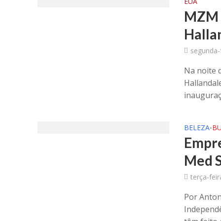
EUA
MZM M
Halla
segunda-f
Na noite 
Hallandal
inauguraçã
BELEZA
BU
•
Empre
Med S
terça-fei
Por Anton
Independê