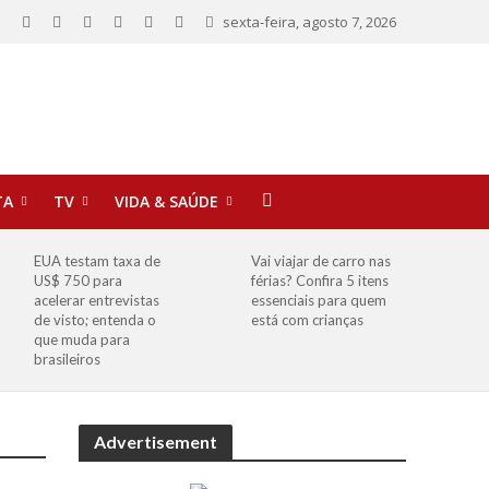
sexta-feira, agosto 7, 2026
TA
TV
VIDA & SAÚDE
EUA testam taxa de
Vai viajar de carro nas
US$ 750 para
férias? Confira 5 itens
acelerar entrevistas
essenciais para quem
de visto; entenda o
está com crianças
que muda para
brasileiros
Advertisement