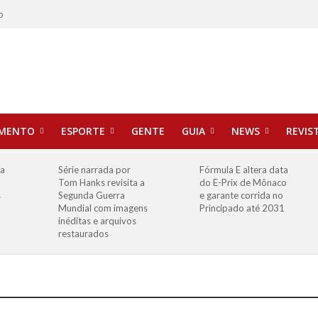
o
IMENTO
ESPORTE
GENTE
GUIA
NEWS
REVIS
ha
Série narrada por
Fórmula E altera data
Tom Hanks revisita a
do E-Prix de Mônaco
s
Segunda Guerra
e garante corrida no
Mundial com imagens
Principado até 2031
inéditas e arquivos
restaurados