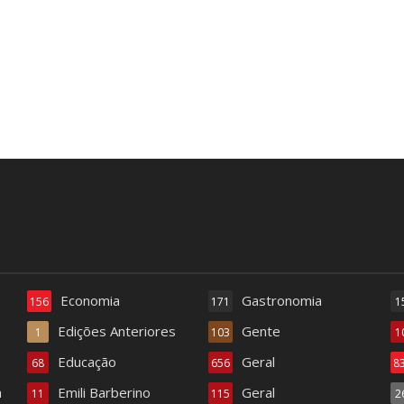
Economia
Gastronomia
156
171
1
Edições Anteriores
Gente
1
103
1
Educação
Geral
68
656
8
a
Emili Barberino
Geral
11
115
2