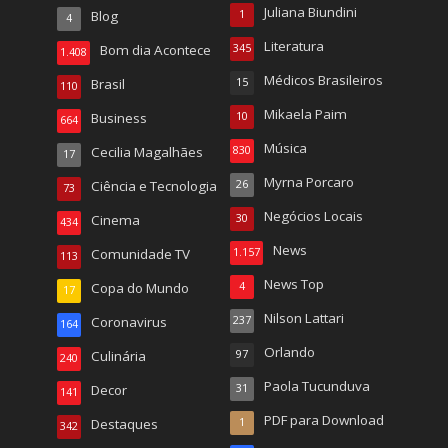
Juliana Biundini
Blog
1
4
Literatura
Bom dia Acontece
345
1.408
Médicos Brasileiros
Brasil
15
110
Mikaela Paim
Business
10
664
Música
Cecilia Magalhães
830
17
Myrna Porcaro
Ciência e Tecnologia
26
73
Negócios Locais
Cinema
30
434
News
Comunidade TV
1.157
113
News Top
Copa do Mundo
4
17
Nilson Lattari
Coronavirus
237
164
Orlando
Culinária
97
240
Paola Tucunduva
Decor
31
141
PDF para Download
Destaques
1
342