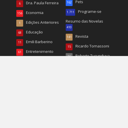
Pets
Dra. Paula Ferreira
162
6
Programe-se
Economia
1.711
156
Resumo das Novelas
Edições Anteriores
1
410
Educação
68
Revista
141
Emili Barberino
11
Ricardo Tomassoni
15
Entretenimento
61
Roberto Tucunduva
26
Entrevistas
324
RP
22
Esporte
784
Turismo
496
Esportes
20
TV
167
EUA
1.068
Vida & Saúde
90
Eventos
1.225
Vida e Saúde
932
Fashion
337
Wal Reis
95