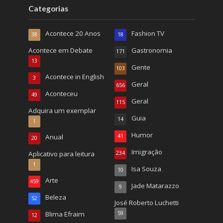
Categorias
Acontece 20 Anos
Fashion TV
38
18
Acontece em Debate
Gastronomia
171
13
Gente
103
Acontece in English
3
Geral
656
Aconteceu
49
Geral
115
Adquira um exemplar
Guia
14
1
Humor
Anual
41
20
Imigração
Aplicativo para leitura
234
1
Isa Souza
10
Arte
459
Jade Matarazzo
9
Beleza
52
José Roberto Luchetti
Blima Efraim
59
12