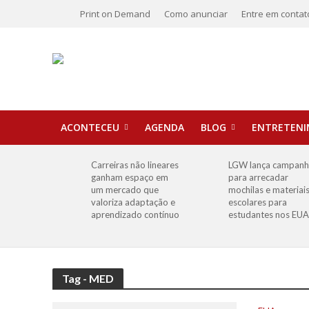
Print on Demand
Como anunciar
Entre em contat
ACONTECEU
AGENDA
BLOG
ENTRETEN
Carreiras não lineares
LGW lança campan
ganham espaço em
para arrecadar
um mercado que
mochilas e materiai
valoriza adaptação e
escolares para
aprendizado contínuo
estudantes nos EUA
Tag - MED