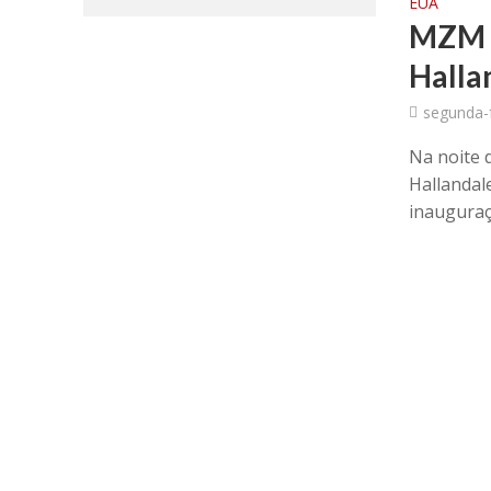
EUA
MZM M
Halla
segunda-f
Na noite 
Hallandal
inauguraçã