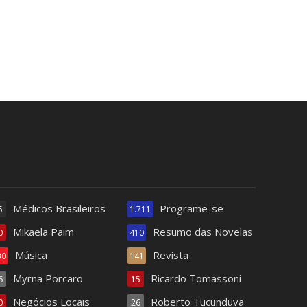
Médicos Brasileiros
Programe-se
5
1.711
Mikaela Paim
Resumo das Novelas
0
410
Música
Revista
30
141
Myrna Porcaro
Ricardo Tomassoni
6
15
Negócios Locais
Roberto Tucunduva
0
26