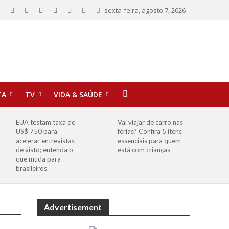
sexta-feira, agosto 7, 2026
TA
TV
VIDA & SAÚDE
EUA testam taxa de
Vai viajar de carro nas
US$ 750 para
férias? Confira 5 itens
acelerar entrevistas
essenciais para quem
de visto; entenda o
está com crianças
que muda para
brasileiros
Advertisement