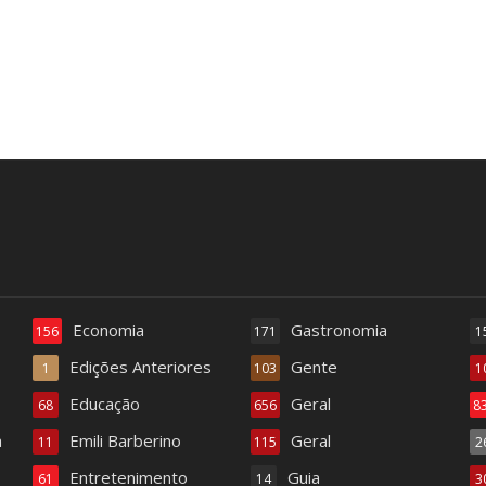
Economia
Gastronomia
156
171
1
Edições Anteriores
Gente
1
103
1
Educação
Geral
68
656
8
a
Emili Barberino
Geral
11
115
2
Entretenimento
Guia
61
14
3