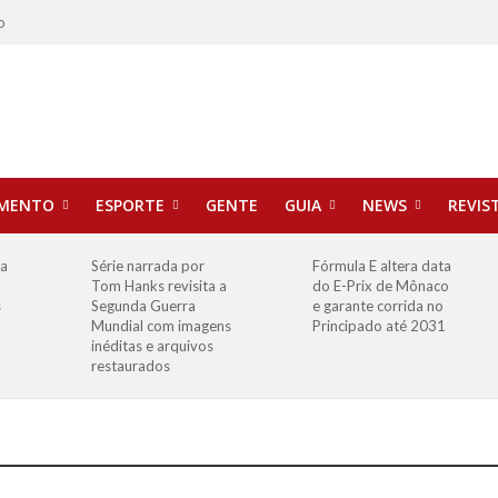
o
IMENTO
ESPORTE
GENTE
GUIA
NEWS
REVIS
ha
Série narrada por
Fórmula E altera data
Tom Hanks revisita a
do E-Prix de Mônaco
s
Segunda Guerra
e garante corrida no
Mundial com imagens
Principado até 2031
inéditas e arquivos
restaurados