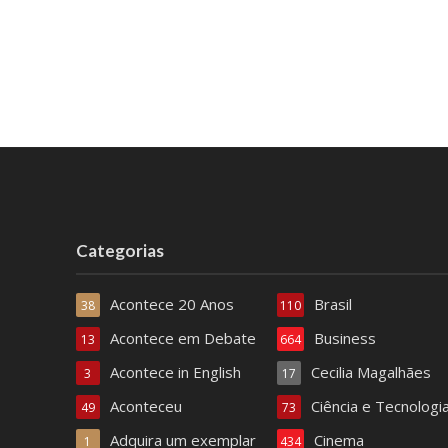
Categorias
Acontece 20 Anos
Brasil
38
110
Acontece em Debate
Business
13
664
Acontece in English
Cecilia Magalhães
3
17
Aconteceu
Ciência e Tecnologi
49
73
Adquira um exemplar
Cinema
1
434