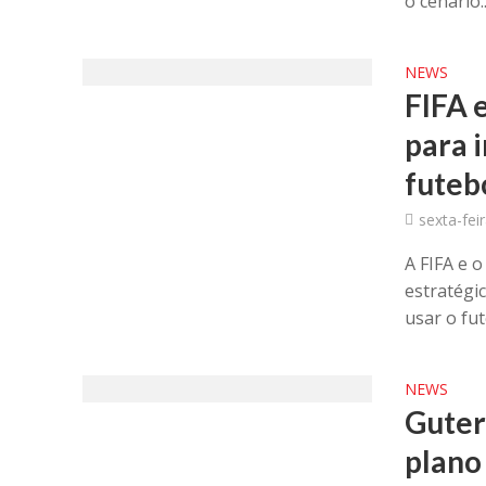
o cenário..
NEWS
FIFA 
para 
futeb
sexta-fei
A FIFA e 
estratégi
usar o fut
NEWS
Guter
plano