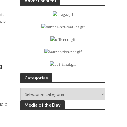
Advertisement
nta-
paz
a
Categorias
do a
Media of the Day