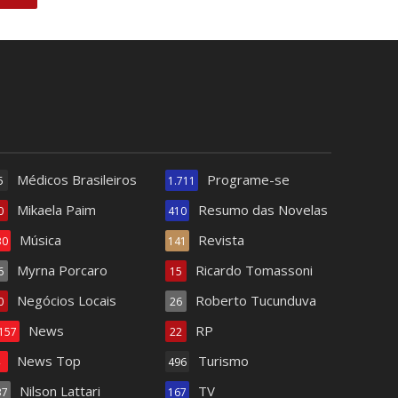
Médicos Brasileiros
Programe-se
5
1.711
Mikaela Paim
Resumo das Novelas
0
410
Música
Revista
30
141
Myrna Porcaro
Ricardo Tomassoni
6
15
Negócios Locais
Roberto Tucunduva
0
26
News
RP
.157
22
News Top
Turismo
4
496
Nilson Lattari
TV
37
167