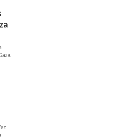
s
za
a
Gaza.
fez
e