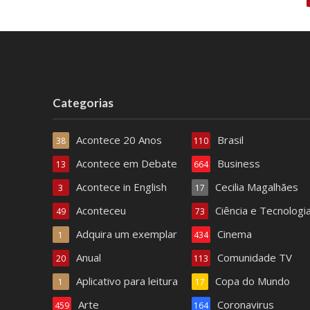
Categorias
Acontece 20 Anos
Brasil
38
110
Acontece em Debate
Business
13
664
Acontece in English
Cecilia Magalhães
3
17
Aconteceu
Ciência e Tecnologi
49
73
Adquira um exemplar
Cinema
1
434
Anual
Comunidade TV
20
113
Aplicativo para leitura
Copa do Mundo
1
17
Arte
Coronavirus
459
164