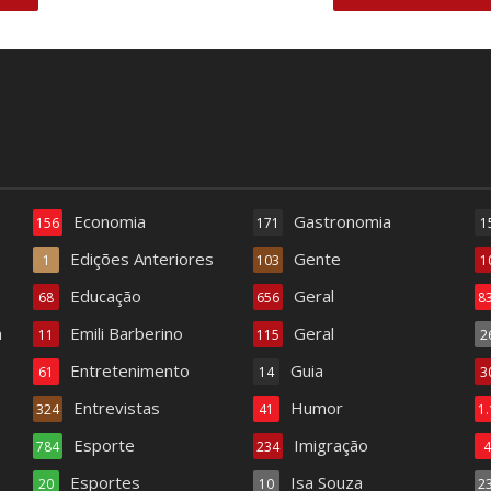
Economia
Gastronomia
156
171
1
Edições Anteriores
Gente
1
103
1
Educação
Geral
68
656
8
a
Emili Barberino
Geral
11
115
2
Entretenimento
Guia
61
14
3
Entrevistas
Humor
324
41
1
Esporte
Imigração
784
234
Esportes
Isa Souza
20
10
2