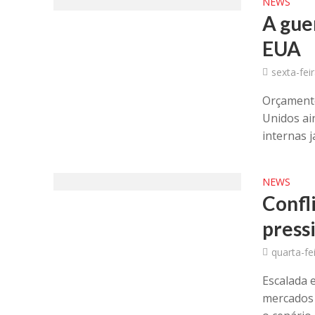
NEWS
A gue
EUA
sexta-feir
Orçamento
Unidos ai
internas já
NEWS
Confl
press
quarta-fe
Escalada e
mercados 