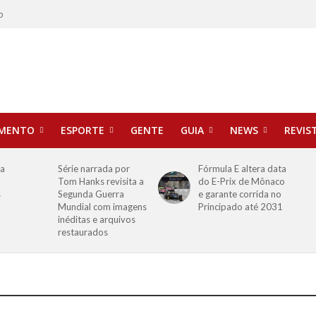
o
IMENTO
ESPORTE
GENTE
GUIA
NEWS
REVIS
ha
Série narrada por
Fórmula E altera data
Tom Hanks revisita a
do E-Prix de Mônaco
s
Segunda Guerra
e garante corrida no
Mundial com imagens
Principado até 2031
inéditas e arquivos
restaurados