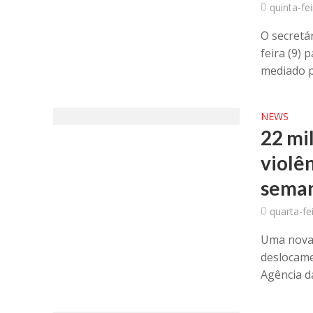
quinta-fe
O secretá
feira (9)
mediado pe
NEWS
22 mi
violê
sema
quarta-fe
Uma nova 
deslocame
Agência d