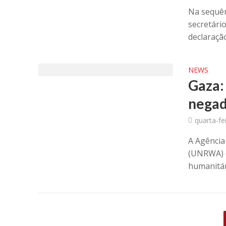
Na sequên
secretári
declaraçã
NEWS
Gaza:
negad
quarta-fei
A Agência
(UNRWA) c
humanitári