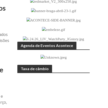
os
tados
isões
Agenda de Eventos Acontece
 e
Taxa de câmbio
 e
rço,