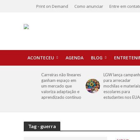
Print on Demand
Como anunciar
Entre em contat
ACONTECEU
AGENDA
BLOG
ENTRETEN
Carreiras não lineares
LGW lança campan
ganham espaço em
para arrecadar
um mercado que
mochilas e materiai
valoriza adaptação e
escolares para
aprendizado contínuo
estudantes nos EUA
Tag - guerra