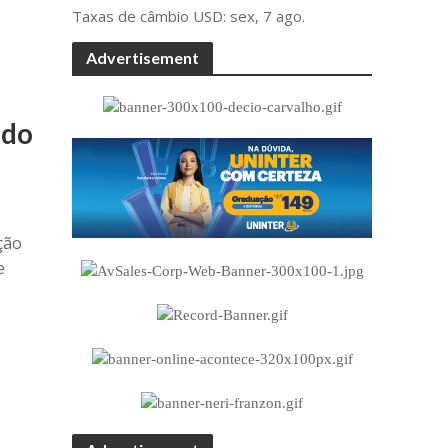
Taxas de câmbio
USD
: sex, 7 ago.
Advertisement
 do
ção
e