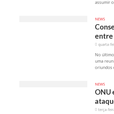
assumir o.
NEWS
Conse
entre 
quarta-fei
No último
uma reuni
oriundos d
NEWS
ONU e
ataque
terça-feir