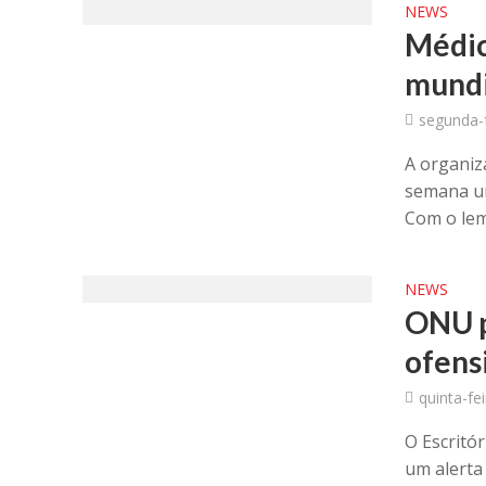
NEWS
Médic
mundi
segunda-f
A organiz
semana um
Com o lem
NEWS
ONU p
ofens
quinta-fe
O Escritó
um alerta 