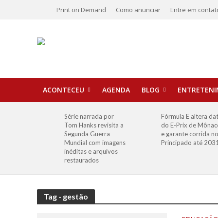
Print on Demand
Como anunciar
Entre em contat
ACONTECEU
AGENDA
BLOG
ENTRETEN
Série narrada por
Fórmula E altera da
Tom Hanks revisita a
do E-Prix de Mônac
Segunda Guerra
e garante corrida n
Mundial com imagens
Principado até 203
inéditas e arquivos
restaurados
Tag - gestão