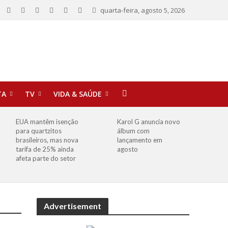
quarta-feira, agosto 5, 2026
TA
TV
VIDA & SAÚDE
EUA mantêm isenção
Karol G anuncia novo
para quartzitos
álbum com
brasileiros, mas nova
lançamento em
tarifa de 25% ainda
agosto
afeta parte do setor
Advertisement