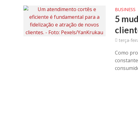
BUSINESS
5 mud
client
terça-fei
Como prop
constante
consumido