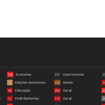
Economia
Gastronomia
156
171
1
Edições Anteriores
Gente
1
103
1
Educação
Geral
68
656
8
a
Emili Barberino
Geral
11
115
2