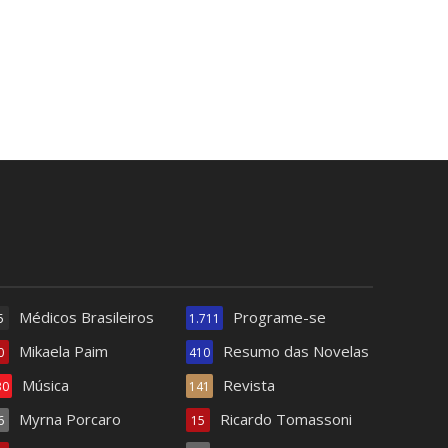
Médicos Brasileiros
Programe-se
5
1.711
Mikaela Paim
Resumo das Novelas
0
410
Música
Revista
30
141
Myrna Porcaro
Ricardo Tomassoni
6
15