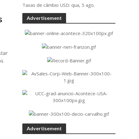
Taxas de câmbio
USD
: qua, 5 ago.
s
Advertisement
star
os
Advertisement