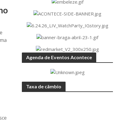
ino
e
uma
Agenda de Eventos Acontece
Taxa de câmbio
sce