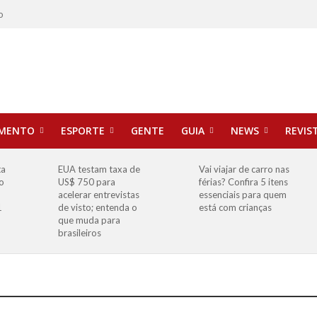
o
IMENTO
ESPORTE
GENTE
GUIA
NEWS
REVIS
ta
EUA testam taxa de
Vai viajar de carro nas
o
US$ 750 para
férias? Confira 5 itens
o
acelerar entrevistas
essenciais para quem
1
de visto; entenda o
está com crianças
que muda para
brasileiros