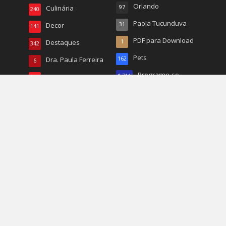
Orlando
Culinária
97
240
Paola Tucunduva
Decor
31
141
PDF para Download
Destaques
1
342
Pets
Dra. Paula Ferreira
162
6
Programe-se
Economia
1.711
156
Resumo das Novelas
Edições Anteriores
1
410
Educação
68
Revista
141
Emili Barberino
11
Ricardo Tomassoni
15
Entretenimento
61
Roberto Tucunduva
26
Entrevistas
324
RP
22
Esporte
784
Turismo
496
Esportes
20
TV
167
EUA
1.068
Vida & Saúde
90