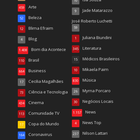
10
Arte
459
Jade Matarazzo
9
Beleza
52
José Roberto Luchetti
Blima Efraim
59
12
Juliana Biundini
Blog
1
4
Literatura
Bom dia Acontece
345
1.408
Médicos Brasileiros
Brasil
15
110
Mikaela Paim
Business
10
664
Música
Cecilia Magalhães
830
17
Myrna Porcaro
Ciência e Tecnologia
26
73
Negócios Locais
Cinema
30
434
News
Comunidade TV
1.157
113
News Top
Copa do Mundo
4
17
Nilson Lattari
Coronavirus
237
164