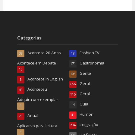
Categorias
Acontece 20 Anos
Fashion TV
38
18
Acontece em Debate
Gastronomia
171
13
Gente
103
Acontece in English
3
Geral
656
Aconteceu
49
Geral
115
Adquira um exemplar
Guia
14
1
Humor
Anual
41
20
Imigração
Aplicativo para leitura
234
1
Isa Souza