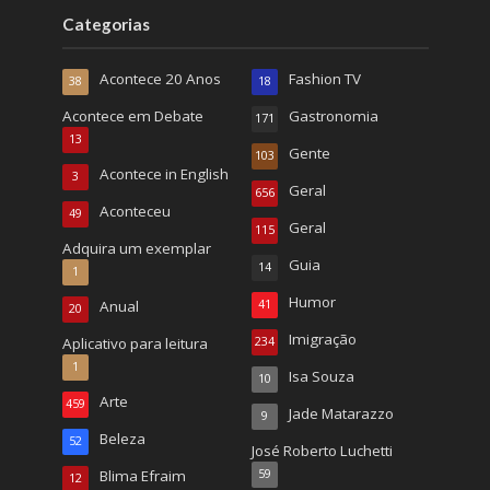
Categorias
Acontece 20 Anos
Fashion TV
38
18
Acontece em Debate
Gastronomia
171
13
Gente
103
Acontece in English
3
Geral
656
Aconteceu
49
Geral
115
Adquira um exemplar
Guia
14
1
Humor
Anual
41
20
Imigração
Aplicativo para leitura
234
1
Isa Souza
10
Arte
459
Jade Matarazzo
9
Beleza
52
José Roberto Luchetti
Blima Efraim
59
12