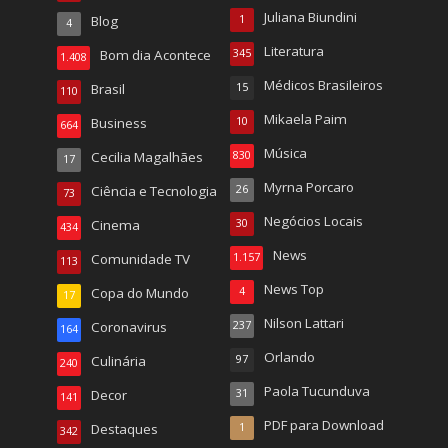
Juliana Biundini
Blog
1
4
Literatura
Bom dia Acontece
345
1.408
Médicos Brasileiros
Brasil
15
110
Mikaela Paim
Business
10
664
Música
Cecilia Magalhães
830
17
Myrna Porcaro
Ciência e Tecnologia
26
73
Negócios Locais
Cinema
30
434
News
Comunidade TV
1.157
113
News Top
Copa do Mundo
4
17
Nilson Lattari
Coronavirus
237
164
Orlando
Culinária
97
240
Paola Tucunduva
Decor
31
141
PDF para Download
Destaques
1
342