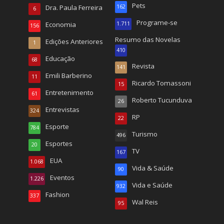
Pets
Dra. Paula Ferreira
162
6
Programe-se
Economia
1.711
156
Resumo das Novelas
Edições Anteriores
1
410
Educação
68
Revista
141
Emili Barberino
11
Ricardo Tomassoni
15
Entretenimento
61
Roberto Tucunduva
26
Entrevistas
324
RP
22
Esporte
784
Turismo
496
Esportes
20
TV
167
EUA
1.068
Vida & Saúde
90
Eventos
1.226
Vida e Saúde
932
Fashion
337
Wal Reis
95